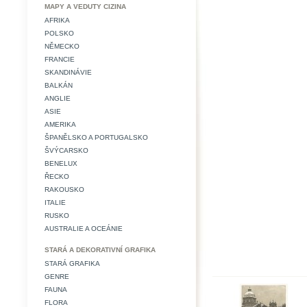
MAPY A VEDUTY CIZINA
AFRIKA
POLSKO
NĚMECKO
FRANCIE
SKANDINÁVIE
BALKÁN
ANGLIE
ASIE
AMERIKA
ŠPANĚLSKO A PORTUGALSKO
ŠVÝCARSKO
BENELUX
ŘECKO
RAKOUSKO
ITALIE
RUSKO
AUSTRALIE A OCEÁNIE
STARÁ A DEKORATIVNÍ GRAFIKA
STARÁ GRAFIKA
GENRE
FAUNA
FLORA