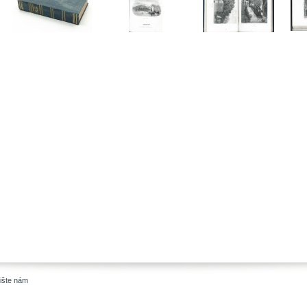
ište nám