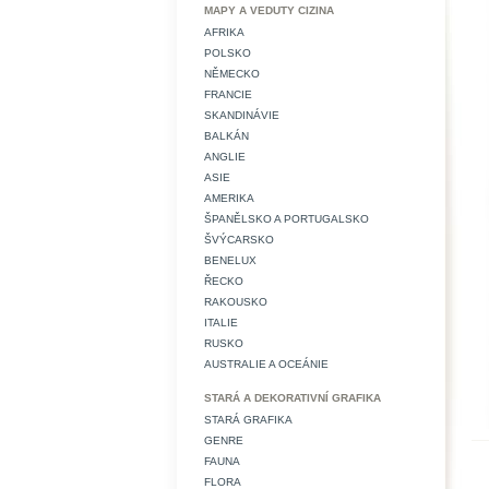
MAPY A VEDUTY CIZINA
AFRIKA
POLSKO
NĚMECKO
FRANCIE
SKANDINÁVIE
BALKÁN
ANGLIE
ASIE
AMERIKA
ŠPANĚLSKO A PORTUGALSKO
ŠVÝCARSKO
BENELUX
ŘECKO
RAKOUSKO
ITALIE
RUSKO
AUSTRALIE A OCEÁNIE
STARÁ A DEKORATIVNÍ GRAFIKA
STARÁ GRAFIKA
GENRE
FAUNA
FLORA