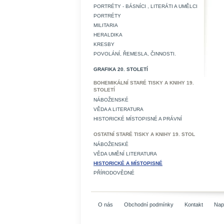
PORTRÉTY - BÁSNÍCI , LITERÁTI A UMĚLCI
PORTRÉTY
MILITARIA
HERALDIKA
KRESBY
POVOLÁNÍ, ŘEMESLA, ČINNOSTI.
GRAFIKA 20. STOLETÍ
BOHEMIKÁLNÍ STARÉ TISKY A KNIHY 19.
STOLETÍ
NÁBOŽENSKÉ
VĚDA A LITERATURA
HISTORICKÉ MÍSTOPISNÉ A PRÁVNÍ
OSTATNÍ STARÉ TISKY A KNIHY 19. STOL
NÁBOŽENSKÉ
VĚDA UMĚNÍ LITERATURA
HISTORICKÉ A MÍSTOPISNÉ
PŘÍRODOVĚDNÉ
O nás
Obchodní podmínky
Kontakt
Nap