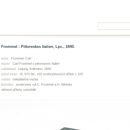
Frommel : Pittoreskes Italien, Lpz., 1840.
autor:
Frommel, Carl
název:
Carl Frommel s pittoreskes Italien
nakladatel:
Leipzig, Kollmann, 1840
počet stran:
IX, 574 Str., 102 ocelorytinových příloh z 103
vazba:
celoplátěná vazba
ilustrátor:
ocelorytiny ryli C. Frommel a H. Winkles
některé přílohy zahnědlé