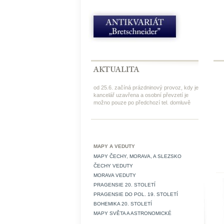
od 25.6. začíná prázdninový provoz, kdy je
kancelář uzavřena a osobní převzetí je
možno pouze po předchozí tel. domluvě
MAPY A VEDUTY
MAPY ČECHY, MORAVA, A SLEZSKO
ČECHY VEDUTY
MORAVA VEDUTY
PRAGENSIE 20. STOLETÍ
PRAGENSIE DO POL. 19. STOLETÍ
BOHEMIKA 20. STOLETÍ
MAPY SVĚTA A ASTRONOMICKÉ