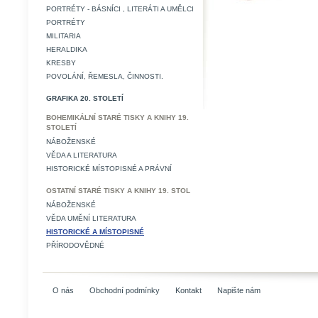
PORTRÉTY - BÁSNÍCI , LITERÁTI A UMĚLCI
PORTRÉTY
MILITARIA
HERALDIKA
KRESBY
POVOLÁNÍ, ŘEMESLA, ČINNOSTI.
GRAFIKA 20. STOLETÍ
BOHEMIKÁLNÍ STARÉ TISKY A KNIHY 19.
STOLETÍ
NÁBOŽENSKÉ
VĚDA A LITERATURA
HISTORICKÉ MÍSTOPISNÉ A PRÁVNÍ
OSTATNÍ STARÉ TISKY A KNIHY 19. STOL
NÁBOŽENSKÉ
VĚDA UMĚNÍ LITERATURA
HISTORICKÉ A MÍSTOPISNÉ
PŘÍRODOVĚDNÉ
O nás
Obchodní podmínky
Kontakt
Napište nám