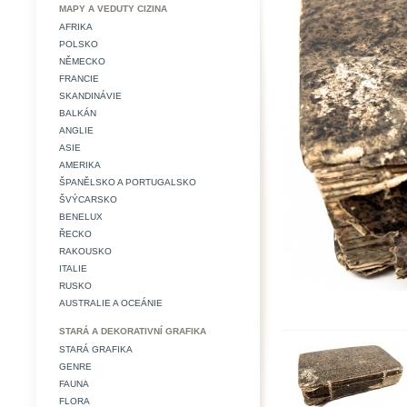
MAPY A VEDUTY CIZINA
AFRIKA
POLSKO
NĚMECKO
FRANCIE
SKANDINÁVIE
BALKÁN
ANGLIE
ASIE
AMERIKA
ŠPANĚLSKO A PORTUGALSKO
ŠVÝCARSKO
BENELUX
ŘECKO
RAKOUSKO
ITALIE
RUSKO
AUSTRALIE A OCEÁNIE
STARÁ A DEKORATIVNÍ GRAFIKA
STARÁ GRAFIKA
GENRE
FAUNA
FLORA