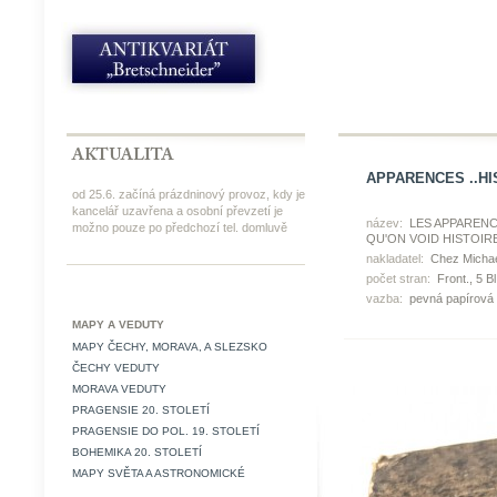
APPARENCES ..HI
od 25.6. začíná prázdninový provoz, kdy je
kancelář uzavřena a osobní převzetí je
název:
LES APPARENC
možno pouze po předchozí tel. domluvě
QU'ON VOID HISTOIR
nakladatel:
Chez Michae
počet stran:
Front., 5 Bl.
vazba:
pevná papírová 
MAPY A VEDUTY
MAPY ČECHY, MORAVA, A SLEZSKO
ČECHY VEDUTY
MORAVA VEDUTY
PRAGENSIE 20. STOLETÍ
PRAGENSIE DO POL. 19. STOLETÍ
BOHEMIKA 20. STOLETÍ
MAPY SVĚTA A ASTRONOMICKÉ