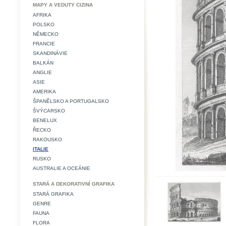
MAPY A VEDUTY CIZINA
AFRIKA
POLSKO
NĚMECKO
FRANCIE
SKANDINÁVIE
BALKÁN
ANGLIE
ASIE
AMERIKA
ŠPANĚLSKO A PORTUGALSKO
ŠVÝCARSKO
BENELUX
ŘECKO
RAKOUSKO
ITALIE
RUSKO
AUSTRALIE A OCEÁNIE
STARÁ A DEKORATIVNÍ GRAFIKA
STARÁ GRAFIKA
GENRE
FAUNA
FLORA