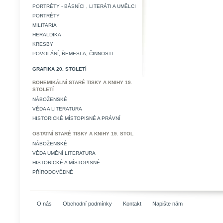
PORTRÉTY - BÁSNÍCI , LITERÁTI A UMĚLCI
PORTRÉTY
MILITARIA
HERALDIKA
KRESBY
POVOLÁNÍ, ŘEMESLA, ČINNOSTI.
GRAFIKA 20. STOLETÍ
BOHEMIKÁLNÍ STARÉ TISKY A KNIHY 19.
STOLETÍ
NÁBOŽENSKÉ
VĚDA A LITERATURA
HISTORICKÉ MÍSTOPISNÉ A PRÁVNÍ
OSTATNÍ STARÉ TISKY A KNIHY 19. STOL
NÁBOŽENSKÉ
VĚDA UMĚNÍ LITERATURA
HISTORICKÉ A MÍSTOPISNÉ
PŘÍRODOVĚDNÉ
O nás
Obchodní podmínky
Kontakt
Napište nám