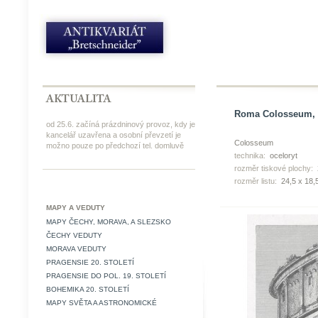
Roma Colosseum, o
od 25.6. začíná prázdninový provoz, kdy je
kancelář uzavřena a osobní převzetí je
Colosseum
možno pouze po předchozí tel. domluvě
technika:
oceloryt
rozměr tiskové plochy:
rozměr listu:
24,5 x 18,
MAPY A VEDUTY
MAPY ČECHY, MORAVA, A SLEZSKO
ČECHY VEDUTY
MORAVA VEDUTY
PRAGENSIE 20. STOLETÍ
PRAGENSIE DO POL. 19. STOLETÍ
BOHEMIKA 20. STOLETÍ
MAPY SVĚTA A ASTRONOMICKÉ