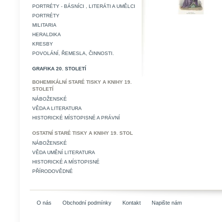
PORTRÉTY - BÁSNÍCI , LITERÁTI A UMĚLCI
PORTRÉTY
MILITARIA
HERALDIKA
KRESBY
POVOLÁNÍ, ŘEMESLA, ČINNOSTI.
GRAFIKA 20. STOLETÍ
BOHEMIKÁLNÍ STARÉ TISKY A KNIHY 19.
STOLETÍ
NÁBOŽENSKÉ
VĚDA A LITERATURA
HISTORICKÉ MÍSTOPISNÉ A PRÁVNÍ
OSTATNÍ STARÉ TISKY A KNIHY 19. STOL
NÁBOŽENSKÉ
VĚDA UMĚNÍ LITERATURA
HISTORICKÉ A MÍSTOPISNÉ
PŘÍRODOVĚDNÉ
O nás
Obchodní podmínky
Kontakt
Napište nám