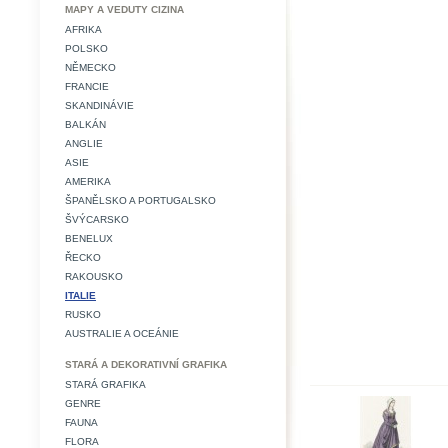
MAPY A VEDUTY CIZINA
AFRIKA
POLSKO
NĚMECKO
FRANCIE
SKANDINÁVIE
BALKÁN
ANGLIE
ASIE
AMERIKA
ŠPANĚLSKO A PORTUGALSKO
ŠVÝCARSKO
BENELUX
ŘECKO
RAKOUSKO
ITALIE
RUSKO
AUSTRALIE A OCEÁNIE
STARÁ A DEKORATIVNÍ GRAFIKA
STARÁ GRAFIKA
GENRE
FAUNA
FLORA