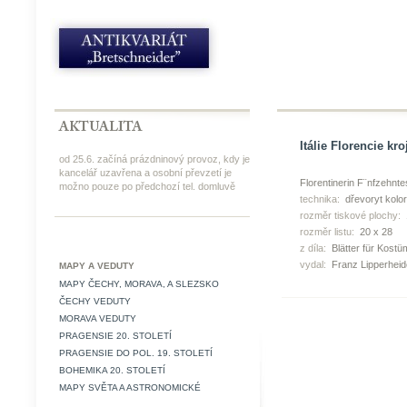
Itálie Florencie kro
od 25.6. začíná prázdninový provoz, kdy je
kancelář uzavřena a osobní převzetí je
Florentinerin F¨nfzehnt
možno pouze po předchozí tel. domluvě
technika:
dřevoryt kolo
rozměr tiskové plochy:
rozměr listu:
20 x 28
z díla:
Blätter für Kost
vydal:
Franz Lipperheid
MAPY A VEDUTY
MAPY ČECHY, MORAVA, A SLEZSKO
ČECHY VEDUTY
MORAVA VEDUTY
PRAGENSIE 20. STOLETÍ
PRAGENSIE DO POL. 19. STOLETÍ
BOHEMIKA 20. STOLETÍ
MAPY SVĚTA A ASTRONOMICKÉ