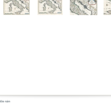
ište nám