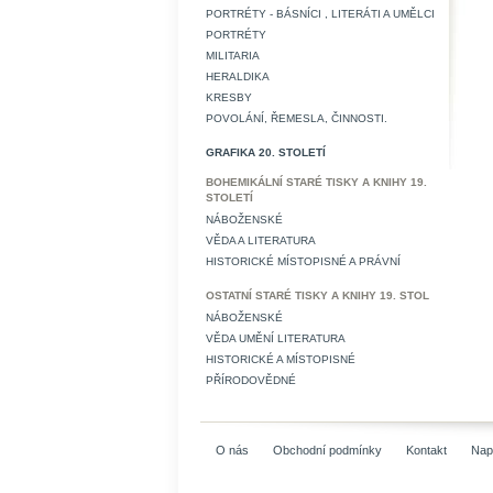
PORTRÉTY - BÁSNÍCI , LITERÁTI A UMĚLCI
PORTRÉTY
MILITARIA
HERALDIKA
KRESBY
POVOLÁNÍ, ŘEMESLA, ČINNOSTI.
GRAFIKA 20. STOLETÍ
BOHEMIKÁLNÍ STARÉ TISKY A KNIHY 19.
STOLETÍ
NÁBOŽENSKÉ
VĚDA A LITERATURA
HISTORICKÉ MÍSTOPISNÉ A PRÁVNÍ
OSTATNÍ STARÉ TISKY A KNIHY 19. STOL
NÁBOŽENSKÉ
VĚDA UMĚNÍ LITERATURA
HISTORICKÉ A MÍSTOPISNÉ
PŘÍRODOVĚDNÉ
O nás
Obchodní podmínky
Kontakt
Nap