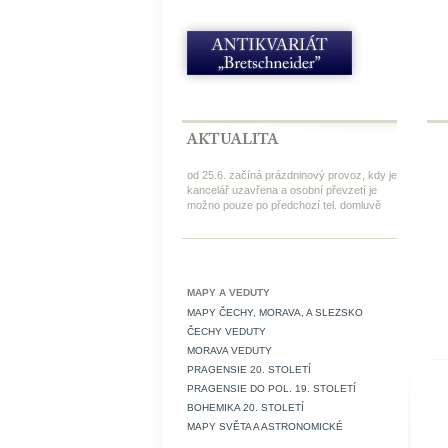
od 25.6. začíná prázdninový provoz, kdy je
kancelář uzavřena a osobní převzetí je
možno pouze po předchozí tel. domluvě
MAPY A VEDUTY
MAPY ČECHY, MORAVA, A SLEZSKO
ČECHY VEDUTY
MORAVA VEDUTY
PRAGENSIE 20. STOLETÍ
PRAGENSIE DO POL. 19. STOLETÍ
BOHEMIKA 20. STOLETÍ
MAPY SVĚTA A ASTRONOMICKÉ