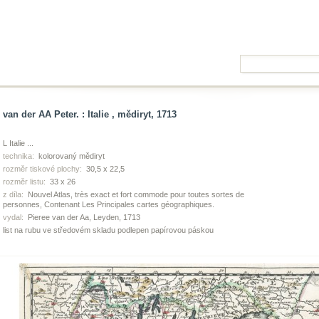
van der AA Peter. : Italie , mědiryt, 1713
L Italie ...
technika:
kolorovaný mědiryt
rozměr tiskové plochy:
30,5 x 22,5
rozměr listu:
33 x 26
z díla:
Nouvel Atlas, très exact et fort commode pour toutes sortes de
personnes, Contenant Les Principales cartes géographiques.
vydal:
Pieree van der Aa, Leyden, 1713
list na rubu ve středovém skladu podlepen papírovou páskou