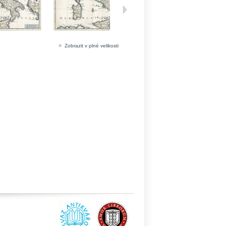
»
Zobrazit v plné velikosti