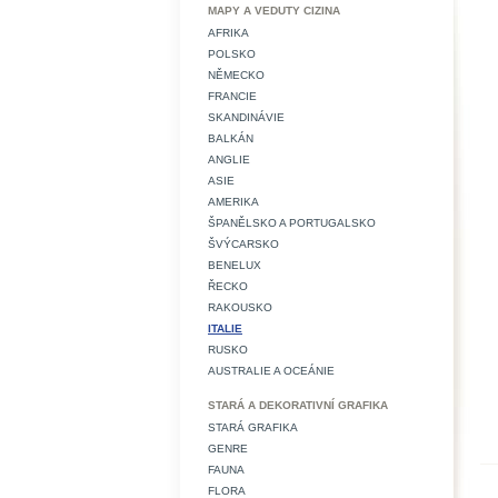
MAPY A VEDUTY CIZINA
AFRIKA
POLSKO
NĚMECKO
FRANCIE
SKANDINÁVIE
BALKÁN
ANGLIE
ASIE
AMERIKA
ŠPANĚLSKO A PORTUGALSKO
ŠVÝCARSKO
BENELUX
ŘECKO
RAKOUSKO
ITALIE
RUSKO
AUSTRALIE A OCEÁNIE
STARÁ A DEKORATIVNÍ GRAFIKA
STARÁ GRAFIKA
GENRE
FAUNA
FLORA