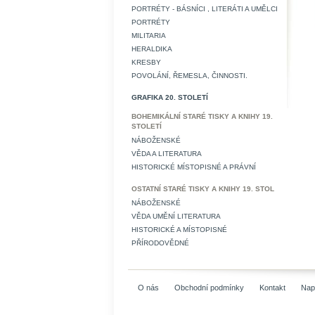
PORTRÉTY - BÁSNÍCI , LITERÁTI A UMĚLCI
PORTRÉTY
MILITARIA
HERALDIKA
KRESBY
POVOLÁNÍ, ŘEMESLA, ČINNOSTI.
GRAFIKA 20. STOLETÍ
BOHEMIKÁLNÍ STARÉ TISKY A KNIHY 19.
STOLETÍ
NÁBOŽENSKÉ
VĚDA A LITERATURA
HISTORICKÉ MÍSTOPISNÉ A PRÁVNÍ
OSTATNÍ STARÉ TISKY A KNIHY 19. STOL
NÁBOŽENSKÉ
VĚDA UMĚNÍ LITERATURA
HISTORICKÉ A MÍSTOPISNÉ
PŘÍRODOVĚDNÉ
O nás
Obchodní podmínky
Kontakt
Nap