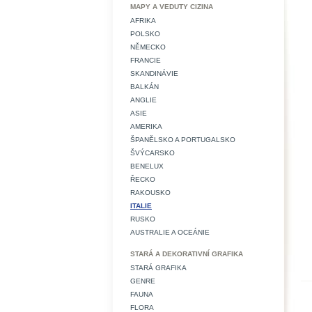
MAPY A VEDUTY CIZINA
AFRIKA
POLSKO
NĚMECKO
FRANCIE
SKANDINÁVIE
BALKÁN
ANGLIE
ASIE
AMERIKA
ŠPANĚLSKO A PORTUGALSKO
ŠVÝCARSKO
BENELUX
ŘECKO
RAKOUSKO
ITALIE
RUSKO
AUSTRALIE A OCEÁNIE
STARÁ A DEKORATIVNÍ GRAFIKA
STARÁ GRAFIKA
GENRE
FAUNA
FLORA