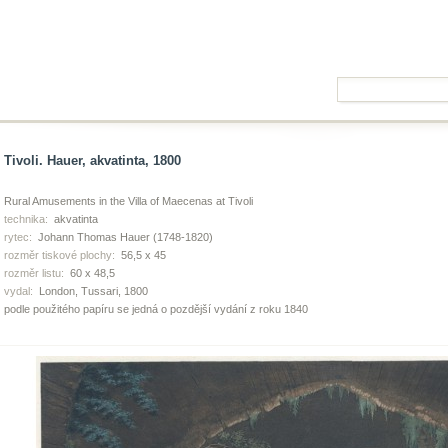
Tivoli. Hauer, akvatinta, 1800
Rural Amusements in the Villa of Maecenas at Tivoli
technika:
akvatinta
rytec:
Johann Thomas Hauer (1748-1820)
rozměr tiskové plochy:
56,5 x 45
rozměr listu:
60 x 48,5
vydal:
London, Tussari, 1800
podle použitého papíru se jedná o pozdější vydání z roku 1840