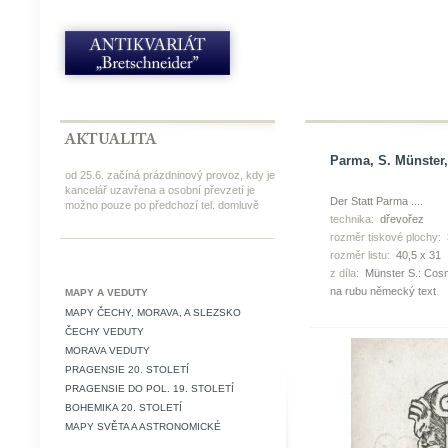
Parma, S. Münster,
od 25.6. začíná prázdninový provoz, kdy je
kancelář uzavřena a osobní převzetí je
Der Statt Parma ....
možno pouze po předchozí tel. domluvě
technika:
dřevořez
rozměr tiskové plochy:
rozměr listu:
40,5 x 31
z díla:
Münster S.: Cosm
na rubu německý text
MAPY A VEDUTY
MAPY ČECHY, MORAVA, A SLEZSKO
ČECHY VEDUTY
MORAVA VEDUTY
PRAGENSIE 20. STOLETÍ
PRAGENSIE DO POL. 19. STOLETÍ
BOHEMIKA 20. STOLETÍ
MAPY SVĚTA A ASTRONOMICKÉ