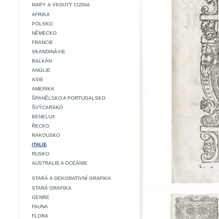
MAPY A VEDUTY CIZINA
AFRIKA
POLSKO
NĚMECKO
FRANCIE
SKANDINÁVIE
BALKÁN
ANGLIE
ASIE
AMERIKA
ŠPANĚLSKO A PORTUGALSKO
ŠVÝCARSKO
BENELUX
ŘECKO
RAKOUSKO
ITALIE
RUSKO
AUSTRALIE A OCEÁNIE
STARÁ A DEKORATIVNÍ GRAFIKA
STARÁ GRAFIKA
GENRE
FAUNA
FLORA