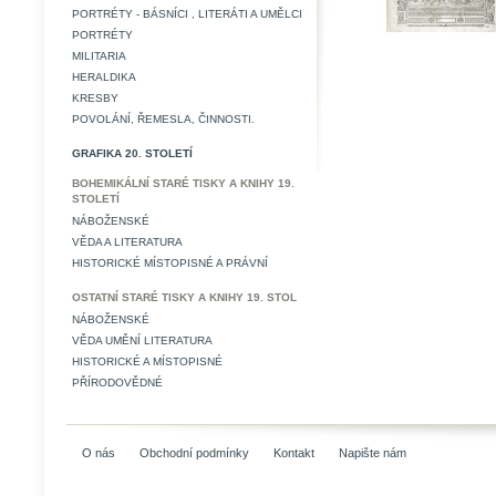
PORTRÉTY - BÁSNÍCI , LITERÁTI A UMĚLCI
PORTRÉTY
MILITARIA
HERALDIKA
KRESBY
POVOLÁNÍ, ŘEMESLA, ČINNOSTI.
GRAFIKA 20. STOLETÍ
BOHEMIKÁLNÍ STARÉ TISKY A KNIHY 19.
STOLETÍ
NÁBOŽENSKÉ
VĚDA A LITERATURA
HISTORICKÉ MÍSTOPISNÉ A PRÁVNÍ
OSTATNÍ STARÉ TISKY A KNIHY 19. STOL
NÁBOŽENSKÉ
VĚDA UMĚNÍ LITERATURA
HISTORICKÉ A MÍSTOPISNÉ
PŘÍRODOVĚDNÉ
O nás
Obchodní podmínky
Kontakt
Napište nám