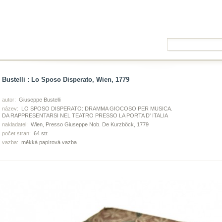
Bustelli : Lo Sposo Disperato, Wien, 1779
autor:
Giuseppe Bustelli
název:
LO SPOSO DISPERATO: DRAMMA GIOCOSO PER MUSICA.
DA RAPPRESENTARSI NEL TEATRO PRESSO LA PORTA D' ITALIA
nakladatel:
Wien, Presso Giuseppe Nob. De Kurzböck, 1779
počet stran:
64 str.
vazba:
měkká papírová vazba