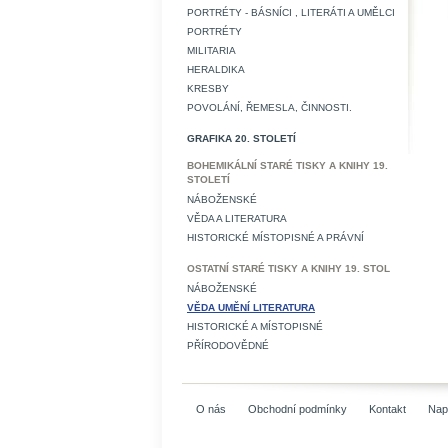
PORTRÉTY - BÁSNÍCI , LITERÁTI A UMĚLCI
PORTRÉTY
MILITARIA
HERALDIKA
KRESBY
POVOLÁNÍ, ŘEMESLA, ČINNOSTI.
GRAFIKA 20. STOLETÍ
BOHEMIKÁLNÍ STARÉ TISKY A KNIHY 19.
STOLETÍ
NÁBOŽENSKÉ
VĚDA A LITERATURA
HISTORICKÉ MÍSTOPISNÉ A PRÁVNÍ
OSTATNÍ STARÉ TISKY A KNIHY 19. STOL
NÁBOŽENSKÉ
VĚDA UMĚNÍ LITERATURA
HISTORICKÉ A MÍSTOPISNÉ
PŘÍRODOVĚDNÉ
O nás
Obchodní podmínky
Kontakt
Nap