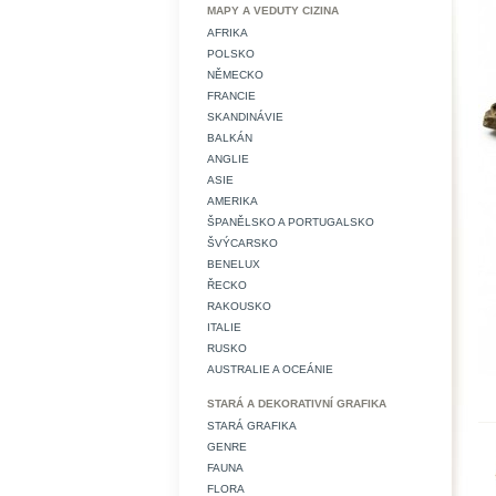
MAPY A VEDUTY CIZINA
AFRIKA
POLSKO
NĚMECKO
FRANCIE
SKANDINÁVIE
BALKÁN
ANGLIE
ASIE
AMERIKA
ŠPANĚLSKO A PORTUGALSKO
ŠVÝCARSKO
BENELUX
ŘECKO
RAKOUSKO
ITALIE
RUSKO
AUSTRALIE A OCEÁNIE
STARÁ A DEKORATIVNÍ GRAFIKA
STARÁ GRAFIKA
GENRE
FAUNA
FLORA