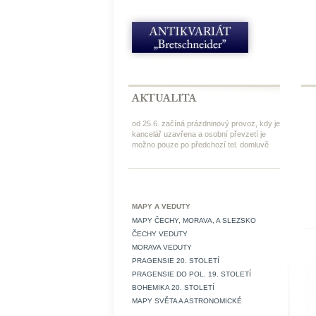
od 25.6. začíná prázdninový provoz, kdy je
kancelář uzavřena a osobní převzetí je
možno pouze po předchozí tel. domluvě
MAPY A VEDUTY
MAPY ČECHY, MORAVA, A SLEZSKO
ČECHY VEDUTY
MORAVA VEDUTY
PRAGENSIE 20. STOLETÍ
PRAGENSIE DO POL. 19. STOLETÍ
BOHEMIKA 20. STOLETÍ
MAPY SVĚTA A ASTRONOMICKÉ