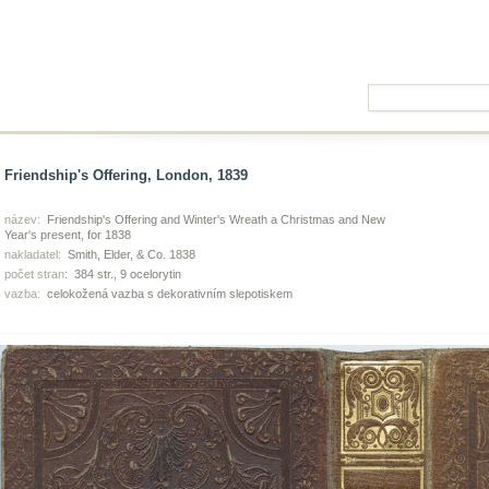
Friendship's Offering, London, 1839
název:
Friendship's Offering and Winter's Wreath a Christmas and New
Year's present, for 1838
nakladatel:
Smith, Elder, & Co. 1838
počet stran:
384 str., 9 ocelorytin
vazba:
celokožená vazba s dekorativním slepotiskem