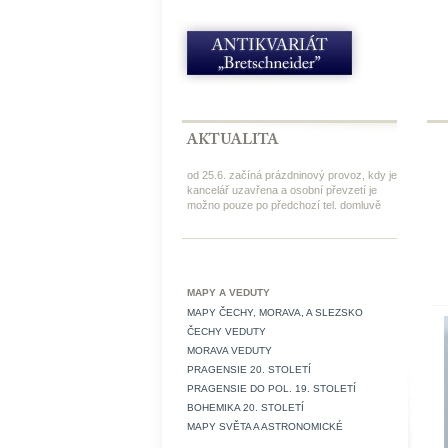
od 25.6. začíná prázdninový provoz, kdy je
kancelář uzavřena a osobní převzetí je
možno pouze po předchozí tel. domluvě
MAPY A VEDUTY
MAPY ČECHY, MORAVA, A SLEZSKO
ČECHY VEDUTY
MORAVA VEDUTY
PRAGENSIE 20. STOLETÍ
PRAGENSIE DO POL. 19. STOLETÍ
BOHEMIKA 20. STOLETÍ
MAPY SVĚTA A ASTRONOMICKÉ