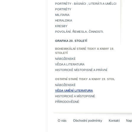
PORTRÉTY - BÁSNÍCI , LITERÁTI A UMĚLCI
PORTRÉTY
MILITARIA
HERALDIKA
KRESBY
POVOLÁNÍ, ŘEMESLA, ČINNOSTI.
GRAFIKA 20. STOLETÍ
BOHEMIKÁLNÍ STARÉ TISKY A KNIHY 19.
STOLETÍ
NÁBOŽENSKÉ
VĚDA A LITERATURA
HISTORICKÉ MÍSTOPISNÉ A PRÁVNÍ
OSTATNÍ STARÉ TISKY A KNIHY 19. STOL
NÁBOŽENSKÉ
VĚDA UMĚNÍ LITERATURA
HISTORICKÉ A MÍSTOPISNÉ
PŘÍRODOVĚDNÉ
O nás
Obchodní podmínky
Kontakt
Nap