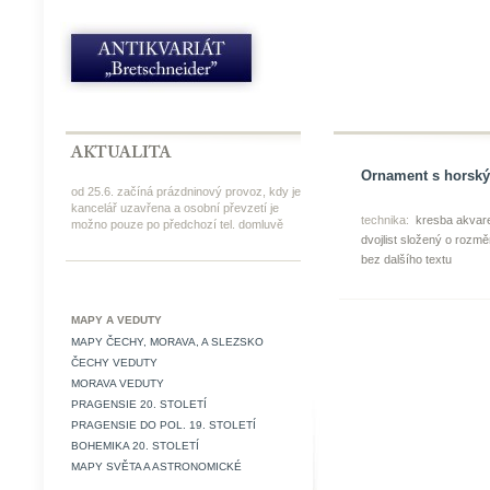
Ornament s horský
od 25.6. začíná prázdninový provoz, kdy je
kancelář uzavřena a osobní převzetí je
technika:
kresba akvare
možno pouze po předchozí tel. domluvě
dvojlist složený o rozm
bez dalšího textu
MAPY A VEDUTY
MAPY ČECHY, MORAVA, A SLEZSKO
ČECHY VEDUTY
MORAVA VEDUTY
PRAGENSIE 20. STOLETÍ
PRAGENSIE DO POL. 19. STOLETÍ
BOHEMIKA 20. STOLETÍ
MAPY SVĚTA A ASTRONOMICKÉ