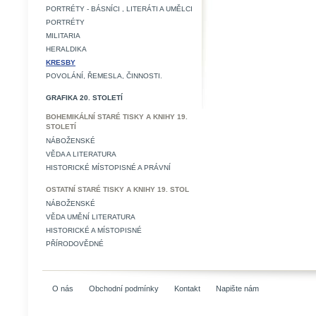
PORTRÉTY - BÁSNÍCI , LITERÁTI A UMĚLCI
PORTRÉTY
MILITARIA
HERALDIKA
KRESBY
POVOLÁNÍ, ŘEMESLA, ČINNOSTI.
GRAFIKA 20. STOLETÍ
BOHEMIKÁLNÍ STARÉ TISKY A KNIHY 19.
STOLETÍ
NÁBOŽENSKÉ
VĚDA A LITERATURA
HISTORICKÉ MÍSTOPISNÉ A PRÁVNÍ
OSTATNÍ STARÉ TISKY A KNIHY 19. STOL
NÁBOŽENSKÉ
VĚDA UMĚNÍ LITERATURA
HISTORICKÉ A MÍSTOPISNÉ
PŘÍRODOVĚDNÉ
O nás
Obchodní podmínky
Kontakt
Napište nám