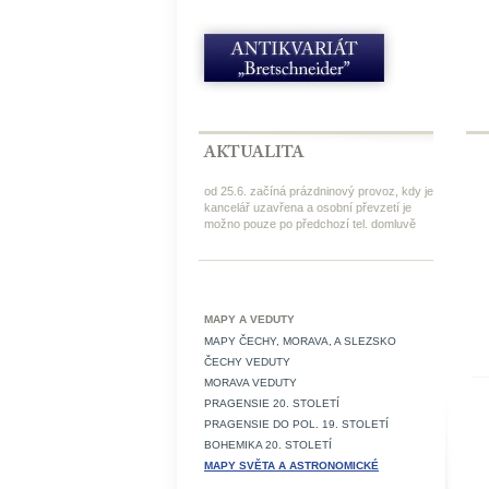
od 25.6. začíná prázdninový provoz, kdy je
kancelář uzavřena a osobní převzetí je
možno pouze po předchozí tel. domluvě
MAPY A VEDUTY
MAPY ČECHY, MORAVA, A SLEZSKO
ČECHY VEDUTY
MORAVA VEDUTY
PRAGENSIE 20. STOLETÍ
PRAGENSIE DO POL. 19. STOLETÍ
BOHEMIKA 20. STOLETÍ
MAPY SVĚTA A ASTRONOMICKÉ