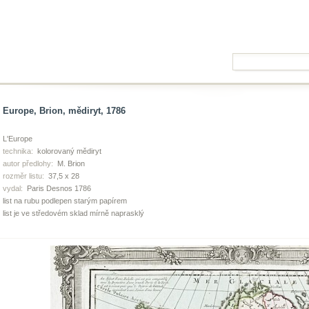
Europe, Brion, mědiryt, 1786
L'Europe
technika:
kolorovaný mědiryt
autor předlohy:
M. Brion
rozměr listu:
37,5 x 28
vydal:
Paris Desnos 1786
list na rubu podlepen starým papírem
list je ve středovém sklad mírně naprasklý