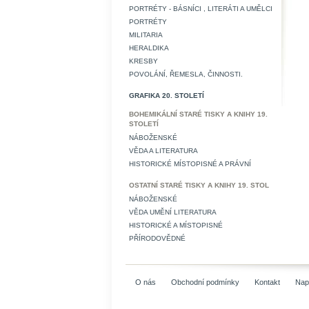
PORTRÉTY - BÁSNÍCI , LITERÁTI A UMĚLCI
PORTRÉTY
MILITARIA
HERALDIKA
KRESBY
POVOLÁNÍ, ŘEMESLA, ČINNOSTI.
GRAFIKA 20. STOLETÍ
BOHEMIKÁLNÍ STARÉ TISKY A KNIHY 19.
STOLETÍ
NÁBOŽENSKÉ
VĚDA A LITERATURA
HISTORICKÉ MÍSTOPISNÉ A PRÁVNÍ
OSTATNÍ STARÉ TISKY A KNIHY 19. STOL
NÁBOŽENSKÉ
VĚDA UMĚNÍ LITERATURA
HISTORICKÉ A MÍSTOPISNÉ
PŘÍRODOVĚDNÉ
O nás
Obchodní podmínky
Kontakt
Nap