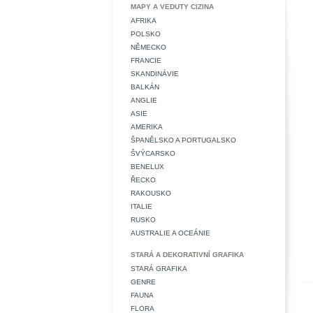
MAPY A VEDUTY CIZINA
AFRIKA
POLSKO
NĚMECKO
FRANCIE
SKANDINÁVIE
BALKÁN
ANGLIE
ASIE
AMERIKA
ŠPANĚLSKO A PORTUGALSKO
ŠVÝCARSKO
BENELUX
ŘECKO
RAKOUSKO
ITALIE
RUSKO
AUSTRALIE A OCEÁNIE
STARÁ A DEKORATIVNÍ GRAFIKA
STARÁ GRAFIKA
GENRE
FAUNA
FLORA