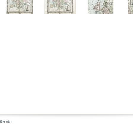
ište nám