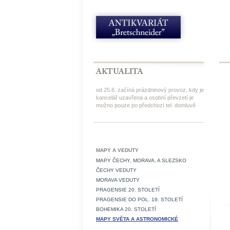
od 25.6. začíná prázdninový provoz, kdy je
kancelář uzavřena a osobní převzetí je
možno pouze po předchozí tel. domluvě
MAPY A VEDUTY
MAPY ČECHY, MORAVA, A SLEZSKO
ČECHY VEDUTY
MORAVA VEDUTY
PRAGENSIE 20. STOLETÍ
PRAGENSIE DO POL. 19. STOLETÍ
BOHEMIKA 20. STOLETÍ
MAPY SVĚTA A ASTRONOMICKÉ