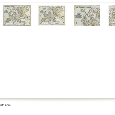
ište nám