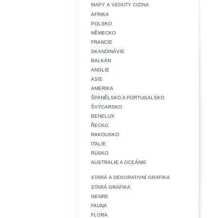
MAPY A VEDUTY CIZINA
AFRIKA
POLSKO
NĚMECKO
FRANCIE
SKANDINÁVIE
BALKÁN
ANGLIE
ASIE
AMERIKA
ŠPANĚLSKO A PORTUGALSKO
ŠVÝCARSKO
BENELUX
ŘECKO
RAKOUSKO
ITALIE
RUSKO
AUSTRALIE A OCEÁNIE
STARÁ A DEKORATIVNÍ GRAFIKA
STARÁ GRAFIKA
GENRE
FAUNA
FLORA