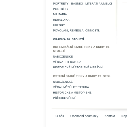
PORTRÉTY - BÁSNÍCI , LITERÁTI A UMĚLCI
PORTRÉTY
MILITARIA
HERALDIKA
KRESBY
POVOLÁNÍ, ŘEMESLA, ČINNOSTI.
GRAFIKA 20. STOLETÍ
BOHEMIKÁLNÍ STARÉ TISKY A KNIHY 19.
STOLETÍ
NÁBOŽENSKÉ
VĚDA A LITERATURA
HISTORICKÉ MÍSTOPISNÉ A PRÁVNÍ
OSTATNÍ STARÉ TISKY A KNIHY 19. STOL
NÁBOŽENSKÉ
VĚDA UMĚNÍ LITERATURA
HISTORICKÉ A MÍSTOPISNÉ
PŘÍRODOVĚDNÉ
O nás
Obchodní podmínky
Kontakt
Nap