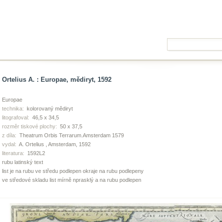
Ortelius A. : Europae, mědiryt, 1592
Europae
technika:
kolorovaný mědiryt
litografoval:
46,5 x 34,5
rozměr tiskové plochy:
50 x 37,5
z díla:
Theatrum Orbis Terrarum.Amsterdam 1579
vydal:
A. Ortelius , Amsterdam, 1592
literatura:
1592L2
rubu latinský text
list je na rubu ve středu podlepen okraje na rubu podlepeny
ve středové skladu list mírně nprasklý a na rubu podlepen