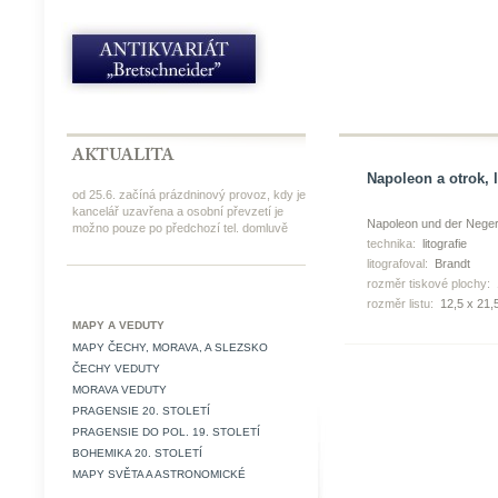
Napoleon a otrok, l
od 25.6. začíná prázdninový provoz, kdy je
kancelář uzavřena a osobní převzetí je
Napoleon und der Nege
možno pouze po předchozí tel. domluvě
technika:
litografie
litografoval:
Brandt
rozměr tiskové plochy:
rozměr listu:
12,5 x 21,
MAPY A VEDUTY
MAPY ČECHY, MORAVA, A SLEZSKO
ČECHY VEDUTY
MORAVA VEDUTY
PRAGENSIE 20. STOLETÍ
PRAGENSIE DO POL. 19. STOLETÍ
BOHEMIKA 20. STOLETÍ
MAPY SVĚTA A ASTRONOMICKÉ