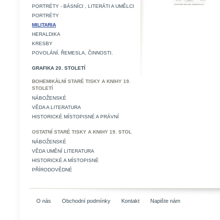
PORTRÉTY - BÁSNÍCI , LITERÁTI A UMĚLCI
PORTRÉTY
MILITARIA
HERALDIKA
KRESBY
POVOLÁNÍ, ŘEMESLA, ČINNOSTI.
GRAFIKA 20. STOLETÍ
BOHEMIKÁLNÍ STARÉ TISKY A KNIHY 19.
STOLETÍ
NÁBOŽENSKÉ
VĚDA A LITERATURA
HISTORICKÉ MÍSTOPISNÉ A PRÁVNÍ
OSTATNÍ STARÉ TISKY A KNIHY 19. STOL
NÁBOŽENSKÉ
VĚDA UMĚNÍ LITERATURA
HISTORICKÉ A MÍSTOPISNÉ
PŘÍRODOVĚDNÉ
O nás
Obchodní podmínky
Kontakt
Napište nám