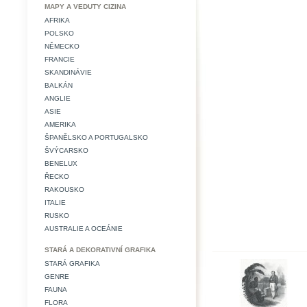
MAPY A VEDUTY CIZINA
AFRIKA
POLSKO
NĚMECKO
FRANCIE
SKANDINÁVIE
BALKÁN
ANGLIE
ASIE
AMERIKA
ŠPANĚLSKO A PORTUGALSKO
ŠVÝCARSKO
BENELUX
ŘECKO
RAKOUSKO
ITALIE
RUSKO
AUSTRALIE A OCEÁNIE
STARÁ A DEKORATIVNÍ GRAFIKA
STARÁ GRAFIKA
GENRE
FAUNA
FLORA