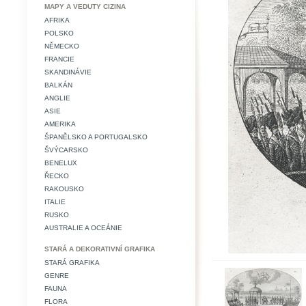
MAPY A VEDUTY CIZINA
AFRIKA
POLSKO
NĚMECKO
FRANCIE
SKANDINÁVIE
BALKÁN
ANGLIE
ASIE
AMERIKA
ŠPANĚLSKO A PORTUGALSKO
ŠVÝCARSKO
BENELUX
ŘECKO
RAKOUSKO
ITALIE
RUSKO
AUSTRALIE A OCEÁNIE
STARÁ A DEKORATIVNÍ GRAFIKA
STARÁ GRAFIKA
GENRE
FAUNA
FLORA