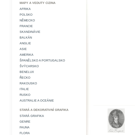
MAPY A VEDUTY CIZINA
AFRIKA
POLSKO
NĚMECKO
FRANCIE
SKANDINÁVIE
BALKÁN
ANGLIE
ASIE
AMERIKA
ŠPANĚLSKO A PORTUGALSKO
ŠVÝCARSKO
BENELUX
ŘECKO
RAKOUSKO
ITALIE
RUSKO
AUSTRALIE A OCEÁNIE
STARÁ A DEKORATIVNÍ GRAFIKA
STARÁ GRAFIKA
GENRE
FAUNA
FLORA