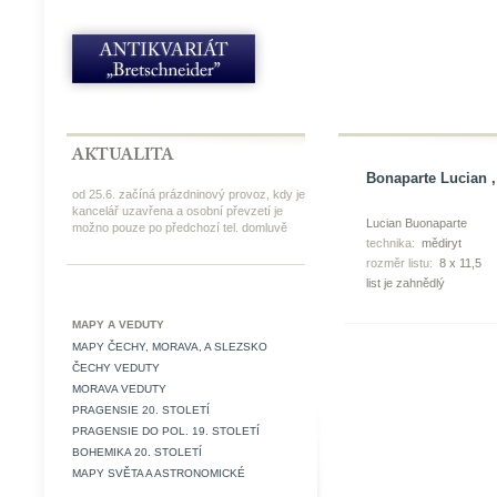
Bonaparte Lucian ,
od 25.6. začíná prázdninový provoz, kdy je
kancelář uzavřena a osobní převzetí je
Lucian Buonaparte
možno pouze po předchozí tel. domluvě
technika:
mědiryt
rozměr listu:
8 x 11,5
list je zahnědlý
MAPY A VEDUTY
MAPY ČECHY, MORAVA, A SLEZSKO
ČECHY VEDUTY
MORAVA VEDUTY
PRAGENSIE 20. STOLETÍ
PRAGENSIE DO POL. 19. STOLETÍ
BOHEMIKA 20. STOLETÍ
MAPY SVĚTA A ASTRONOMICKÉ