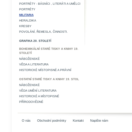
PORTRÉTY - BÁSNÍCI , LITERÁTI A UMĚLCI
PORTRÉTY
MILITARIA
HERALDIKA
KRESBY
POVOLÁNÍ, ŘEMESLA, ČINNOSTI.
GRAFIKA 20. STOLETÍ
BOHEMIKÁLNÍ STARÉ TISKY A KNIHY 19.
STOLETÍ
NÁBOŽENSKÉ
VĚDA A LITERATURA
HISTORICKÉ MÍSTOPISNÉ A PRÁVNÍ
OSTATNÍ STARÉ TISKY A KNIHY 19. STOL
NÁBOŽENSKÉ
VĚDA UMĚNÍ LITERATURA
HISTORICKÉ A MÍSTOPISNÉ
PŘÍRODOVĚDNÉ
O nás
Obchodní podmínky
Kontakt
Napište nám