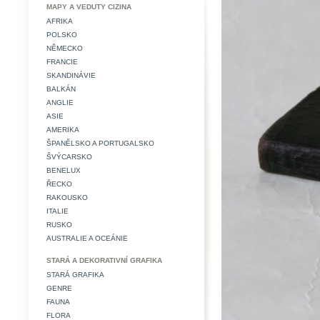
MAPY A VEDUTY CIZINA
AFRIKA
POLSKO
NĚMECKO
FRANCIE
SKANDINÁVIE
BALKÁN
ANGLIE
ASIE
AMERIKA
ŠPANĚLSKO A PORTUGALSKO
ŠVÝCARSKO
BENELUX
ŘECKO
RAKOUSKO
ITALIE
RUSKO
AUSTRALIE A OCEÁNIE
STARÁ A DEKORATIVNÍ GRAFIKA
STARÁ GRAFIKA
GENRE
FAUNA
FLORA