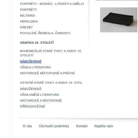
PORTRÉTY - BÁSNÍCI , LITERÁTI A UMĚLCI
PORTRÉTY
MILITARIA
HERALDIKA
KRESBY
POVOLÁNÍ, ŘEMESLA, ČINNOSTI.
GRAFIKA 20. STOLETÍ
BOHEMIKÁLNÍ STARÉ TISKY A KNIHY 19.
STOLETÍ
NÁBOŽENSKÉ
VĚDA A LITERATURA
HISTORICKÉ MÍSTOPISNÉ A PRÁVNÍ
OSTATNÍ STARÉ TISKY A KNIHY 19. STOL
NÁBOŽENSKÉ
VĚDA UMĚNÍ LITERATURA
HISTORICKÉ A MÍSTOPISNÉ
PŘÍRODOVĚDNÉ
O nás
Obchodní podmínky
Kontakt
Napište nám