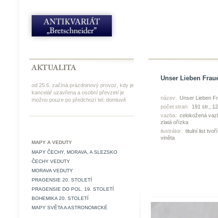
Unser Lieben Fraue
od 25.6. začíná prázdninový provoz, kdy je
kancelář uzavřena a osobní převzetí je
název:
Unser Lieben Fr
možno pouze po předchozí tel. domluvě
počet stran:
191 str., 12
vazba:
celokožená vazb
zlatá ořízka
ilustrátor:
titulní list t
viněta
MAPY A VEDUTY
MAPY ČECHY, MORAVA, A SLEZSKO
ČECHY VEDUTY
MORAVA VEDUTY
PRAGENSIE 20. STOLETÍ
PRAGENSIE DO POL. 19. STOLETÍ
BOHEMIKA 20. STOLETÍ
MAPY SVĚTA A ASTRONOMICKÉ