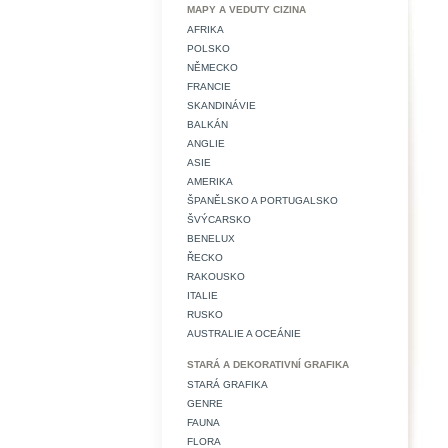
MAPY A VEDUTY CIZINA
AFRIKA
POLSKO
NĚMECKO
FRANCIE
SKANDINÁVIE
BALKÁN
ANGLIE
ASIE
AMERIKA
ŠPANĚLSKO A PORTUGALSKO
ŠVÝCARSKO
BENELUX
ŘECKO
RAKOUSKO
ITALIE
RUSKO
AUSTRALIE A OCEÁNIE
STARÁ A DEKORATIVNÍ GRAFIKA
STARÁ GRAFIKA
GENRE
FAUNA
FLORA