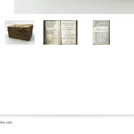
ište nám