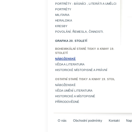
PORTRÉTY - BÁSNÍCI , LITERÁTI A UMĚLCI
PORTRÉTY
MILITARIA
HERALDIKA
KRESBY
POVOLÁNÍ, ŘEMESLA, ČINNOSTI.
GRAFIKA 20. STOLETÍ
BOHEMIKÁLNÍ STARÉ TISKY A KNIHY 19.
STOLETÍ
NÁBOŽENSKÉ
VĚDA A LITERATURA
HISTORICKÉ MÍSTOPISNÉ A PRÁVNÍ
OSTATNÍ STARÉ TISKY A KNIHY 19. STOL
NÁBOŽENSKÉ
VĚDA UMĚNÍ LITERATURA
HISTORICKÉ A MÍSTOPISNÉ
PŘÍRODOVĚDNÉ
O nás
Obchodní podmínky
Kontakt
Nap