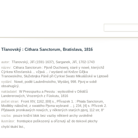
Třanovský : Cithara Sanctorum, Bratislava, 1816
autor:
Třanovský, Jiří (1591-1637), Sarganek, Jiří, 1702-1743
název:
Cithara Sanctorum : Pjsně Duchownj, staré y nowé, kterýchž
Cýrkew Křesťanská ... vžjwá ... / wydané od Kněze Giřjka
Tranowského, Služebnjka Páně při Cyrkwi Swato Mikulášské w Liptowě
vydání:
Nowé, podlé Laubněnského, Wydánj, 998. Pjsnj w sobě
obsahugícý.
nakladatel:
W Presspurku a Pesstu : wytisstěné v Dědičů
Landererowých, Vrozených z Füskutu, 1816
počet stran:
Front XIV, 1162, [69] s., Přívazek 1. : Phiala Sanctorum,
Modlitby nábožné, z swatého Pjsma wybrané ... j. 234, [4] s. Přívzek 2.
Přjdawek pronikawých nowých, y některých starých pjsnj, 112 str, 8°
vazba:
pouze knižní blok bez vazby některé archy uvolněné
ilustrátor:
frontispice poškozený a oříznutý až do tiskové plochy
chybí titulní list.,