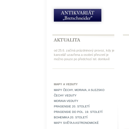
od 25.6. začíná prázdninový provoz, kdy je
kancelář uzavřena a osobní převzetí je
možno pouze po předchozí tel. domluvě
MAPY A VEDUTY
MAPY ČECHY, MORAVA, A SLEZSKO
ČECHY VEDUTY
MORAVA VEDUTY
PRAGENSIE 20. STOLETÍ
PRAGENSIE DO POL. 19. STOLETÍ
BOHEMIKA 20. STOLETÍ
MAPY SVĚTA A ASTRONOMICKÉ