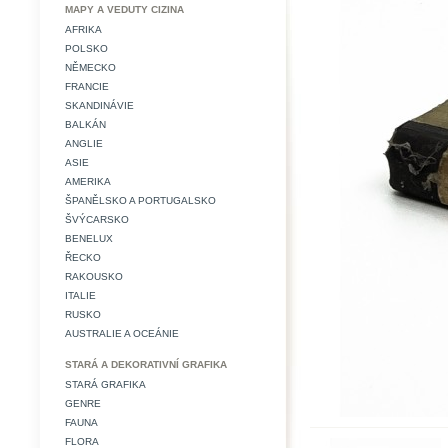
MAPY A VEDUTY CIZINA
AFRIKA
POLSKO
NĚMECKO
FRANCIE
SKANDINÁVIE
BALKÁN
ANGLIE
ASIE
AMERIKA
ŠPANĚLSKO A PORTUGALSKO
ŠVÝCARSKO
BENELUX
ŘECKO
RAKOUSKO
ITALIE
RUSKO
AUSTRALIE A OCEÁNIE
STARÁ A DEKORATIVNÍ GRAFIKA
STARÁ GRAFIKA
GENRE
FAUNA
FLORA