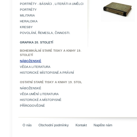
PORTRÉTY - BÁSNÍCI , LITERÁTI A UMĚLCI
PORTRÉTY
MILITARIA
HERALDIKA
KRESBY
POVOLÁNÍ, ŘEMESLA, ČINNOSTI.
GRAFIKA 20. STOLETÍ
BOHEMIKÁLNÍ STARÉ TISKY A KNIHY 19.
STOLETÍ
NÁBOŽENSKÉ
VĚDA A LITERATURA
HISTORICKÉ MÍSTOPISNÉ A PRÁVNÍ
OSTATNÍ STARÉ TISKY A KNIHY 19. STOL
NÁBOŽENSKÉ
VĚDA UMĚNÍ LITERATURA
HISTORICKÉ A MÍSTOPISNÉ
PŘÍRODOVĚDNÉ
O nás
Obchodní podmínky
Kontakt
Napište nám