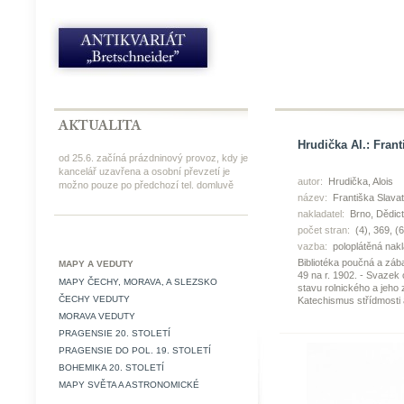
Hrudička Al.: Frant
od 25.6. začíná prázdninový provoz, kdy je
kancelář uzavřena a osobní převzetí je
autor:
Hrudička, Alois
možno pouze po předchozí tel. domluvě
název:
Františka Slavat
nakladatel:
Brno, Dědict
počet stran:
(4), 369, (6
vazba:
poloplátěná nak
Bibliotéka poučná a zá
MAPY A VEDUTY
49 na r. 1902. - Svazek 
MAPY ČECHY, MORAVA, A SLEZSKO
stavu rolnického a jeho 
ČECHY VEDUTY
Katechismus střídmosti a
MORAVA VEDUTY
PRAGENSIE 20. STOLETÍ
PRAGENSIE DO POL. 19. STOLETÍ
BOHEMIKA 20. STOLETÍ
MAPY SVĚTA A ASTRONOMICKÉ