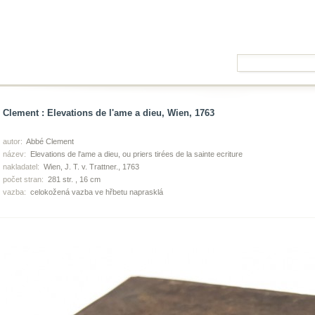
Clement : Elevations de l'ame a dieu, Wien, 1763
autor:
Abbé Clement
název:
Elevations de l'ame a dieu, ou priers tirées de la sainte ecriture
nakladatel:
Wien, J. T. v. Trattner., 1763
počet stran:
281 str. , 16 cm
vazba:
celokožená vazba ve hřbetu naprasklá