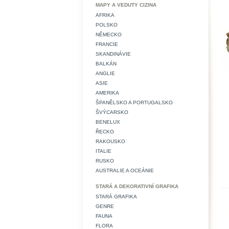
MAPY A VEDUTY CIZINA
AFRIKA
POLSKO
NĚMECKO
FRANCIE
SKANDINÁVIE
BALKÁN
ANGLIE
ASIE
AMERIKA
ŠPANĚLSKO A PORTUGALSKO
ŠVÝCARSKO
BENELUX
ŘECKO
RAKOUSKO
ITALIE
RUSKO
AUSTRALIE A OCEÁNIE
STARÁ A DEKORATIVNÍ GRAFIKA
STARÁ GRAFIKA
GENRE
FAUNA
FLORA