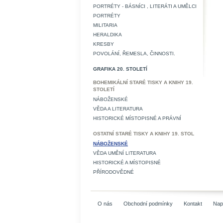
PORTRÉTY - BÁSNÍCI , LITERÁTI A UMĚLCI
PORTRÉTY
MILITARIA
HERALDIKA
KRESBY
POVOLÁNÍ, ŘEMESLA, ČINNOSTI.
GRAFIKA 20. STOLETÍ
BOHEMIKÁLNÍ STARÉ TISKY A KNIHY 19.
STOLETÍ
NÁBOŽENSKÉ
VĚDA A LITERATURA
HISTORICKÉ MÍSTOPISNÉ A PRÁVNÍ
OSTATNÍ STARÉ TISKY A KNIHY 19. STOL
NÁBOŽENSKÉ
VĚDA UMĚNÍ LITERATURA
HISTORICKÉ A MÍSTOPISNÉ
PŘÍRODOVĚDNÉ
O nás
Obchodní podmínky
Kontakt
Nap