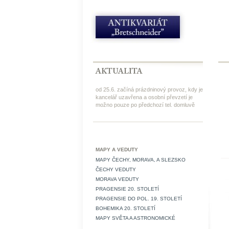
od 25.6. začíná prázdninový provoz, kdy je
kancelář uzavřena a osobní převzetí je
možno pouze po předchozí tel. domluvě
MAPY A VEDUTY
MAPY ČECHY, MORAVA, A SLEZSKO
ČECHY VEDUTY
MORAVA VEDUTY
PRAGENSIE 20. STOLETÍ
PRAGENSIE DO POL. 19. STOLETÍ
BOHEMIKA 20. STOLETÍ
MAPY SVĚTA A ASTRONOMICKÉ