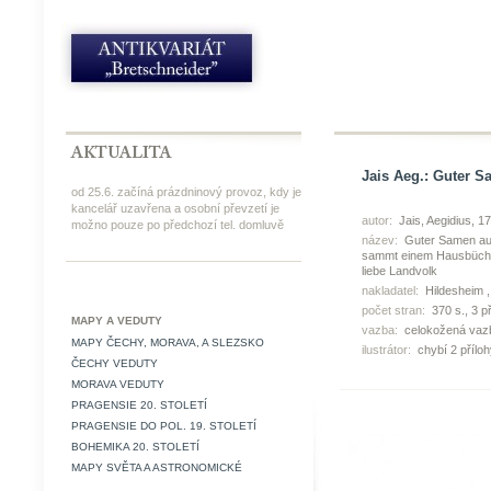
Jais Aeg.: Guter S
od 25.6. začíná prázdninový provoz, kdy je
kancelář uzavřena a osobní převzetí je
autor:
Jais, Aegidius, 1
možno pouze po předchozí tel. domluvě
název:
Guter Samen auf
sammt einem Hausbüchlei
liebe Landvolk
nakladatel:
Hildesheim ,
počet stran:
370 s., 3 p
MAPY A VEDUTY
vazba:
celokožená vaz
MAPY ČECHY, MORAVA, A SLEZSKO
ilustrátor:
chybí 2 příloh
ČECHY VEDUTY
MORAVA VEDUTY
PRAGENSIE 20. STOLETÍ
PRAGENSIE DO POL. 19. STOLETÍ
BOHEMIKA 20. STOLETÍ
MAPY SVĚTA A ASTRONOMICKÉ