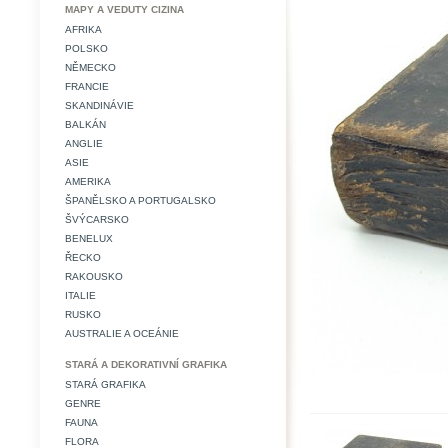
MAPY A VEDUTY CIZINA
AFRIKA
POLSKO
NĚMECKO
FRANCIE
SKANDINÁVIE
BALKÁN
ANGLIE
ASIE
AMERIKA
ŠPANĚLSKO A PORTUGALSKO
ŠVÝCARSKO
BENELUX
ŘECKO
RAKOUSKO
ITALIE
RUSKO
AUSTRALIE A OCEÁNIE
STARÁ A DEKORATIVNÍ GRAFIKA
STARÁ GRAFIKA
GENRE
FAUNA
FLORA