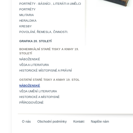
PORTRÉTY - BÁSNÍCI , LITERÁTI A UMĚLCI
PORTRÉTY
MILITARIA
HERALDIKA
KRESBY
POVOLÁNÍ, ŘEMESLA, ČINNOSTI.
GRAFIKA 20. STOLETÍ
BOHEMIKÁLNÍ STARÉ TISKY A KNIHY 19.
STOLETÍ
NÁBOŽENSKÉ
VĚDA A LITERATURA
HISTORICKÉ MÍSTOPISNÉ A PRÁVNÍ
OSTATNÍ STARÉ TISKY A KNIHY 19. STOL
NÁBOŽENSKÉ
VĚDA UMĚNÍ LITERATURA
HISTORICKÉ A MÍSTOPISNÉ
PŘÍRODOVĚDNÉ
O nás
Obchodní podmínky
Kontakt
Napište nám