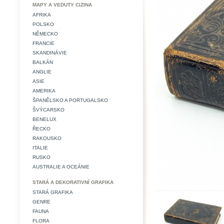
MAPY A VEDUTY CIZINA
AFRIKA
POLSKO
NĚMECKO
FRANCIE
SKANDINÁVIE
BALKÁN
ANGLIE
ASIE
AMERIKA
ŠPANĚLSKO A PORTUGALSKO
ŠVÝCARSKO
BENELUX
ŘECKO
RAKOUSKO
ITALIE
RUSKO
AUSTRALIE A OCEÁNIE
STARÁ A DEKORATIVNÍ GRAFIKA
STARÁ GRAFIKA
GENRE
FAUNA
FLORA