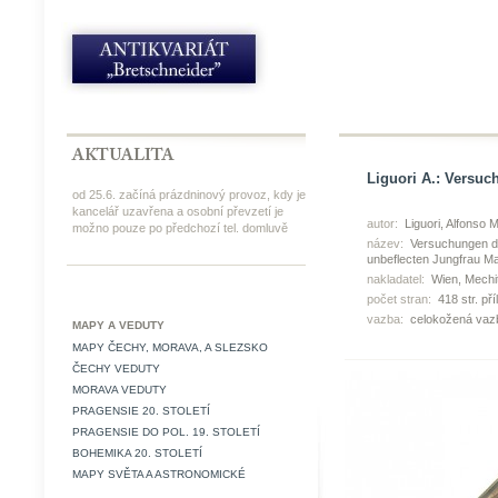
Liguori A.: Versu
od 25.6. začíná prázdninový provoz, kdy je
kancelář uzavřena a osobní převzetí je
autor:
Liguori, Alfonso 
možno pouze po předchozí tel. domluvě
název:
Versuchungen des
unbeflecten Jungfrau Mar
nakladatel:
Wien, Mechi
počet stran:
418 str. pří
vazba:
celokožená vaz
MAPY A VEDUTY
MAPY ČECHY, MORAVA, A SLEZSKO
ČECHY VEDUTY
MORAVA VEDUTY
PRAGENSIE 20. STOLETÍ
PRAGENSIE DO POL. 19. STOLETÍ
BOHEMIKA 20. STOLETÍ
MAPY SVĚTA A ASTRONOMICKÉ