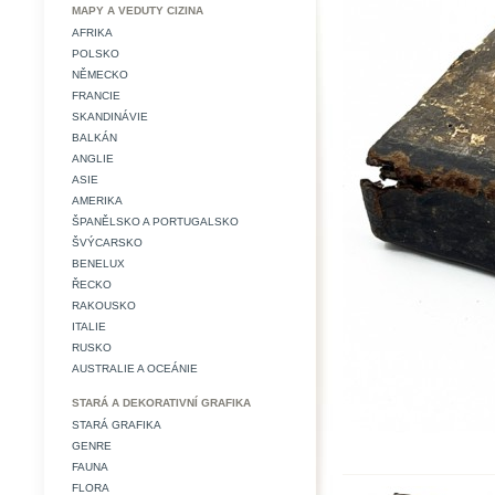
MAPY A VEDUTY CIZINA
AFRIKA
POLSKO
NĚMECKO
FRANCIE
SKANDINÁVIE
BALKÁN
ANGLIE
ASIE
AMERIKA
ŠPANĚLSKO A PORTUGALSKO
ŠVÝCARSKO
BENELUX
ŘECKO
RAKOUSKO
ITALIE
RUSKO
AUSTRALIE A OCEÁNIE
STARÁ A DEKORATIVNÍ GRAFIKA
STARÁ GRAFIKA
GENRE
FAUNA
FLORA