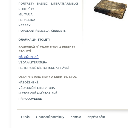
PORTRÉTY - BÁSNÍCI , LITERÁTI A UMĚLCI
PORTRÉTY
MILITARIA
HERALDIKA
KRESBY
POVOLÁNÍ, ŘEMESLA, ČINNOSTI.
GRAFIKA 20. STOLETÍ
BOHEMIKÁLNÍ STARÉ TISKY A KNIHY 19.
STOLETÍ
NÁBOŽENSKÉ
VĚDA A LITERATURA
HISTORICKÉ MÍSTOPISNÉ A PRÁVNÍ
OSTATNÍ STARÉ TISKY A KNIHY 19. STOL
NÁBOŽENSKÉ
VĚDA UMĚNÍ LITERATURA
HISTORICKÉ A MÍSTOPISNÉ
PŘÍRODOVĚDNÉ
O nás
Obchodní podmínky
Kontakt
Napište nám