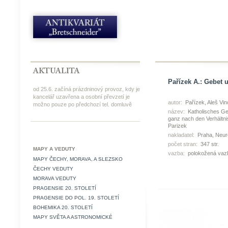
Pařízek A.: Gebet 
od 25.6. začíná prázdninový provoz, kdy je
kancelář uzavřena a osobní převzetí je
autor:
Pařízek, Aleš Vi
možno pouze po předchozí tel. domluvě
název:
Katholisches Ge
ganz nach den Verhältni
Parizek
nakladatel:
Praha, Neur
počet stran:
347 str.
MAPY A VEDUTY
vazba:
polokožená vazb
MAPY ČECHY, MORAVA, A SLEZSKO
ČECHY VEDUTY
MORAVA VEDUTY
PRAGENSIE 20. STOLETÍ
PRAGENSIE DO POL. 19. STOLETÍ
BOHEMIKA 20. STOLETÍ
MAPY SVĚTA A ASTRONOMICKÉ