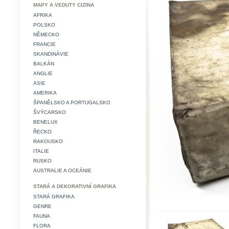
MAPY A VEDUTY CIZINA
AFRIKA
POLSKO
NĚMECKO
FRANCIE
SKANDINÁVIE
BALKÁN
ANGLIE
ASIE
AMERIKA
ŠPANĚLSKO A PORTUGALSKO
ŠVÝCARSKO
BENELUX
ŘECKO
RAKOUSKO
ITALIE
RUSKO
AUSTRALIE A OCEÁNIE
STARÁ A DEKORATIVNÍ GRAFIKA
STARÁ GRAFIKA
GENRE
FAUNA
FLORA