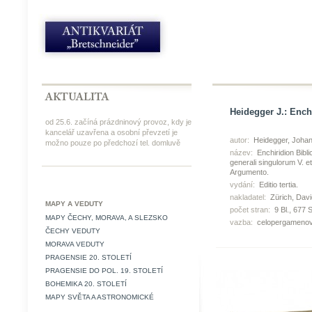
Heidegger J.: Ench
od 25.6. začíná prázdninový provoz, kdy je
kancelář uzavřena a osobní převzetí je
autor:
Heidegger, Johan
možno pouze po předchozí tel. domluvě
název:
Enchiridion Bibl
generali singulorum V. e
Argumento.
vydání:
Editio tertia.
nakladatel:
Zürich, Dav
MAPY A VEDUTY
počet stran:
9 Bl., 677 S
MAPY ČECHY, MORAVA, A SLEZSKO
vazba:
celopergamenov
ČECHY VEDUTY
MORAVA VEDUTY
PRAGENSIE 20. STOLETÍ
PRAGENSIE DO POL. 19. STOLETÍ
BOHEMIKA 20. STOLETÍ
MAPY SVĚTA A ASTRONOMICKÉ