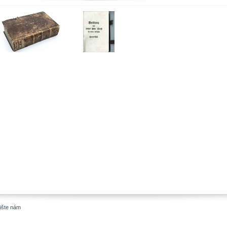
ište nám