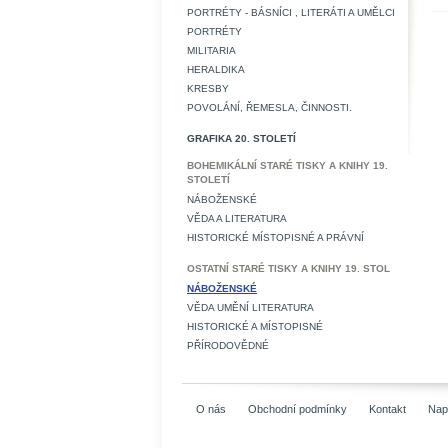
PORTRÉTY - BÁSNÍCI , LITERÁTI A UMĚLCI
PORTRÉTY
MILITARIA
HERALDIKA
KRESBY
POVOLÁNÍ, ŘEMESLA, ČINNOSTI.
GRAFIKA 20. STOLETÍ
BOHEMIKÁLNÍ STARÉ TISKY A KNIHY 19.
STOLETÍ
NÁBOŽENSKÉ
VĚDA A LITERATURA
HISTORICKÉ MÍSTOPISNÉ A PRÁVNÍ
OSTATNÍ STARÉ TISKY A KNIHY 19. STOL
NÁBOŽENSKÉ
VĚDA UMĚNÍ LITERATURA
HISTORICKÉ A MÍSTOPISNÉ
PŘÍRODOVĚDNÉ
O nás
Obchodní podmínky
Kontakt
Nap