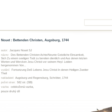
Nouet : Bettenden Christen, Augsburg, 1744
autor:
Jacques Nouet SJ
název:
Des Bettenden Christen Achte/Neunte Geistliche Einsamkeit,
Sich Zu einem seeligen Todt zu bereiten dientlich und Aus denen letzten
Worten und Wercken Jesu Christi vor seinem Heyl. Leiden
hergenommen Von...
vydání:
Fortsetzung Deß Lebens Jesu Christi In denen Heiligen Zweiter
Theil
nakladatel:
Augsburg und Regensburg, Schrötter, 1744
počet stran:
582 str. (5Bl)
vazba:
celokožená vazba,
pouze druhý díl