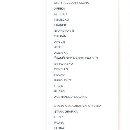
MAPY A VEDUTY CIZINA
AFRIKA
POLSKO
NĚMECKO
FRANCIE
SKANDINÁVIE
BALKÁN
ANGLIE
ASIE
AMERIKA
ŠPANĚLSKO A PORTUGALSKO
ŠVÝCARSKO
BENELUX
ŘECKO
RAKOUSKO
ITALIE
RUSKO
AUSTRALIE A OCEÁNIE
STARÁ A DEKORATIVNÍ GRAFIKA
STARÁ GRAFIKA
GENRE
FAUNA
FLORA