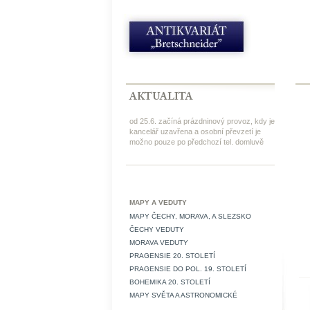
od 25.6. začíná prázdninový provoz, kdy je
kancelář uzavřena a osobní převzetí je
možno pouze po předchozí tel. domluvě
MAPY A VEDUTY
MAPY ČECHY, MORAVA, A SLEZSKO
ČECHY VEDUTY
MORAVA VEDUTY
PRAGENSIE 20. STOLETÍ
PRAGENSIE DO POL. 19. STOLETÍ
BOHEMIKA 20. STOLETÍ
MAPY SVĚTA A ASTRONOMICKÉ