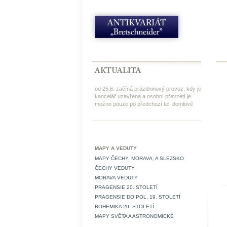
od 25.6. začíná prázdninový provoz, kdy je
kancelář uzavřena a osobní převzetí je
možno pouze po předchozí tel. domluvě
MAPY A VEDUTY
MAPY ČECHY, MORAVA, A SLEZSKO
ČECHY VEDUTY
MORAVA VEDUTY
PRAGENSIE 20. STOLETÍ
PRAGENSIE DO POL. 19. STOLETÍ
BOHEMIKA 20. STOLETÍ
MAPY SVĚTA A ASTRONOMICKÉ