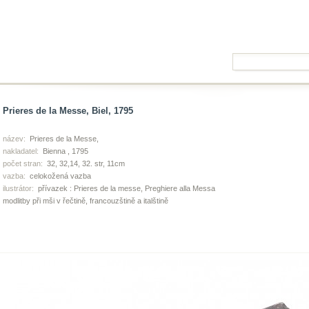
Prieres de la Messe, Biel, 1795
název:
Prieres de la Messe,
nakladatel:
Bienna , 1795
počet stran:
32, 32,14, 32. str, 11cm
vazba:
celokožená vazba
ilustrátor:
přívazek : Prieres de la messe, Preghiere alla Messa
modlitby při mši v řečtině, francouzštině a italštině