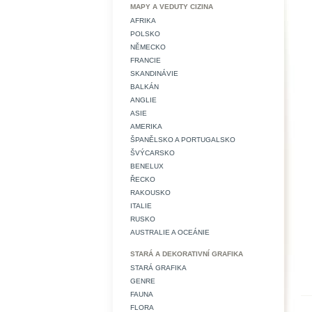
MAPY A VEDUTY CIZINA
AFRIKA
POLSKO
NĚMECKO
FRANCIE
SKANDINÁVIE
BALKÁN
ANGLIE
ASIE
AMERIKA
ŠPANĚLSKO A PORTUGALSKO
ŠVÝCARSKO
BENELUX
ŘECKO
RAKOUSKO
ITALIE
RUSKO
AUSTRALIE A OCEÁNIE
STARÁ A DEKORATIVNÍ GRAFIKA
STARÁ GRAFIKA
GENRE
FAUNA
FLORA