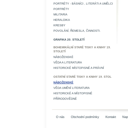
PORTRÉTY - BÁSNÍCI , LITERÁTI A UMĚLCI
PORTRÉTY
MILITARIA
HERALDIKA
KRESBY
POVOLÁNÍ, ŘEMESLA, ČINNOSTI.
GRAFIKA 20. STOLETÍ
BOHEMIKÁLNÍ STARÉ TISKY A KNIHY 19.
STOLETÍ
NÁBOŽENSKÉ
VĚDA A LITERATURA
HISTORICKÉ MÍSTOPISNÉ A PRÁVNÍ
OSTATNÍ STARÉ TISKY A KNIHY 19. STOL
NÁBOŽENSKÉ
VĚDA UMĚNÍ LITERATURA
HISTORICKÉ A MÍSTOPISNÉ
PŘÍRODOVĚDNÉ
O nás
Obchodní podmínky
Kontakt
Nap