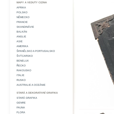
MAPY A VEDUTY CIZINA
AFRIKA
POLSKO
NĚMECKO
FRANCIE
SKANDINÁVIE
BALKÁN
ANGLIE
ASIE
AMERIKA
ŠPANĚLSKO A PORTUGALSKO
ŠVÝCARSKO
BENELUX
ŘECKO
RAKOUSKO
ITALIE
RUSKO
AUSTRALIE A OCEÁNIE
STARÁ A DEKORATIVNÍ GRAFIKA
STARÁ GRAFIKA
GENRE
FAUNA
FLORA