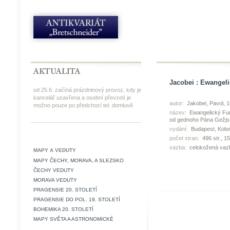
Jacobei : Ewangeli
od 25.6. začíná prázdninový provoz, kdy je
kancelář uzavřena a osobní převzetí je
autor:
Jakobei, Pavol, 
možno pouze po předchozí tel. domluvě
název:
Ewangelický Fune
od gednoho Pána Gežjss
vydání:
Budapest, Kolom
počet stran:
496 str., 1
vazba:
celokožená vaz
MAPY A VEDUTY
MAPY ČECHY, MORAVA, A SLEZSKO
ČECHY VEDUTY
MORAVA VEDUTY
PRAGENSIE 20. STOLETÍ
PRAGENSIE DO POL. 19. STOLETÍ
BOHEMIKA 20. STOLETÍ
MAPY SVĚTA A ASTRONOMICKÉ