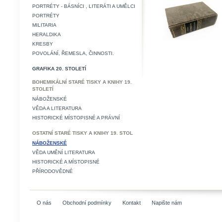
PORTRÉTY - BÁSNÍCI , LITERÁTI A UMĚLCI
PORTRÉTY
MILITARIA
HERALDIKA
KRESBY
POVOLÁNÍ, ŘEMESLA, ČINNOSTI.
GRAFIKA 20. STOLETÍ
BOHEMIKÁLNÍ STARÉ TISKY A KNIHY 19.
STOLETÍ
NÁBOŽENSKÉ
VĚDA A LITERATURA
HISTORICKÉ MÍSTOPISNÉ A PRÁVNÍ
OSTATNÍ STARÉ TISKY A KNIHY 19. STOL
NÁBOŽENSKÉ
VĚDA UMĚNÍ LITERATURA
HISTORICKÉ A MÍSTOPISNÉ
PŘÍRODOVĚDNÉ
O nás
Obchodní podmínky
Kontakt
Napište nám