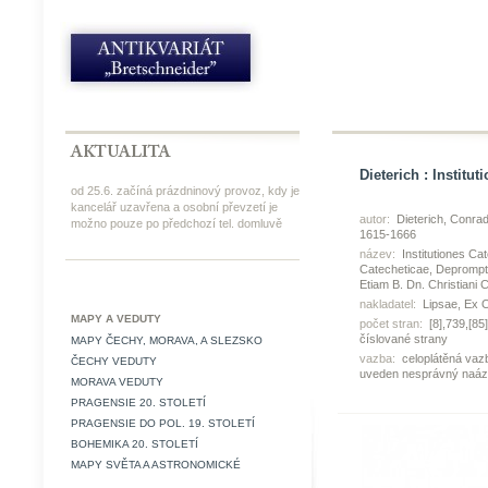
Dieterich : Institu
od 25.6. začíná prázdninový provoz, kdy je
kancelář uzavřena a osobní převzetí je
autor:
Dieterich, Conrad
možno pouze po předchozí tel. domluvě
1615-1666
název:
Institutiones Cat
Catecheticae, Deprompta
Etiam B. Dn. Christiani Ch
nakladatel:
Lipsae, Ex O
MAPY A VEDUTY
počet stran:
[8],739,[85]
číslované strany
MAPY ČECHY, MORAVA, A SLEZSKO
vazba:
celoplátěná vaz
ČECHY VEDUTY
uveden nesprávný naáze
MORAVA VEDUTY
PRAGENSIE 20. STOLETÍ
PRAGENSIE DO POL. 19. STOLETÍ
BOHEMIKA 20. STOLETÍ
MAPY SVĚTA A ASTRONOMICKÉ