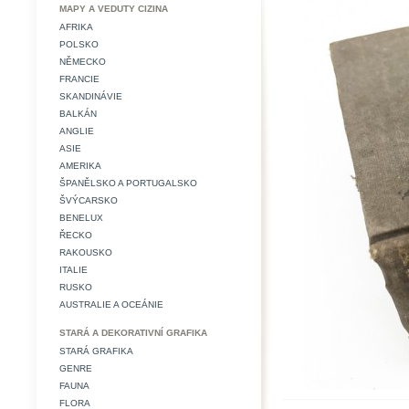
MAPY A VEDUTY CIZINA
AFRIKA
POLSKO
NĚMECKO
FRANCIE
SKANDINÁVIE
BALKÁN
ANGLIE
ASIE
AMERIKA
ŠPANĚLSKO A PORTUGALSKO
ŠVÝCARSKO
BENELUX
ŘECKO
RAKOUSKO
ITALIE
RUSKO
AUSTRALIE A OCEÁNIE
STARÁ A DEKORATIVNÍ GRAFIKA
STARÁ GRAFIKA
GENRE
FAUNA
FLORA