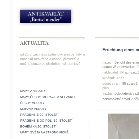
Errichtung eines 
od 25.6. začíná prázdninový provoz, kdy je
kancelář uzavřena a osobní převzetí je
název:
Bericht des enge
možno pouze po předchozí tel. domluvě
neuen Wasserwerkes für
nakladatel:
[Prag, s.n.,
vročení:
1877
počet stran:
95 stran 3.
plán
MAPY A VEDUTY
vazba:
poloplátěná vaz
MAPY ČECHY, MORAVA, A SLEZSKO
nekompletní chybí 2 příl
ČECHY VEDUTY
MORAVA VEDUTY
PRAGENSIE 20. STOLETÍ
PRAGENSIE DO POL. 19. STOLETÍ
BOHEMIKA 20. STOLETÍ
MAPY SVĚTA A ASTRONOMICKÉ