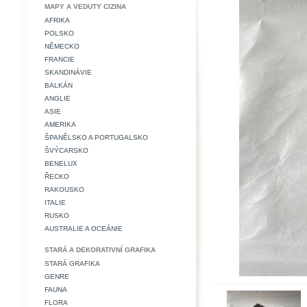
MAPY A VEDUTY CIZINA
AFRIKA
POLSKO
NĚMECKO
FRANCIE
SKANDINÁVIE
BALKÁN
ANGLIE
ASIE
AMERIKA
ŠPANĚLSKO A PORTUGALSKO
ŠVÝCARSKO
BENELUX
ŘECKO
RAKOUSKO
ITALIE
RUSKO
AUSTRALIE A OCEÁNIE
STARÁ A DEKORATIVNÍ GRAFIKA
STARÁ GRAFIKA
GENRE
FAUNA
FLORA