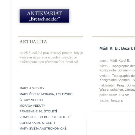
Mádl K. B.: Bezirk 
od 25.6. začíná prázdninový provoz, kdy je
kancelář uzavřena a osobní převzetí je
autor:
Mádl, Karel B.
možno pouze po předchozí tel. domluvě
název:
Topographie der
Königreiche Böhmen - der
vydání:
Topographie der
Königreiche Böhmen - B
nakladatel:
Prag , Böhm
MAPY A VEDUTY
Wissenschaften, Literat
MAPY ČECHY, MORAVA, A SLEZSKO
počet stran:
134 str,
ČECHY VEDUTY
vazba:
brožura
MORAVA VEDUTY
PRAGENSIE 20. STOLETÍ
PRAGENSIE DO POL. 19. STOLETÍ
BOHEMIKA 20. STOLETÍ
MAPY SVĚTA A ASTRONOMICKÉ