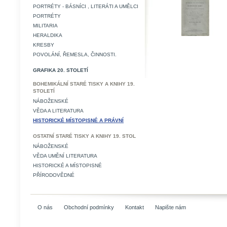
PORTRÉTY - BÁSNÍCI , LITERÁTI A UMĚLCI
PORTRÉTY
MILITARIA
HERALDIKA
KRESBY
POVOLÁNÍ, ŘEMESLA, ČINNOSTI.
GRAFIKA 20. STOLETÍ
BOHEMIKÁLNÍ STARÉ TISKY A KNIHY 19.
STOLETÍ
NÁBOŽENSKÉ
VĚDA A LITERATURA
HISTORICKÉ MÍSTOPISNÉ A PRÁVNÍ
OSTATNÍ STARÉ TISKY A KNIHY 19. STOL
NÁBOŽENSKÉ
VĚDA UMĚNÍ LITERATURA
HISTORICKÉ A MÍSTOPISNÉ
PŘÍRODOVĚDNÉ
O nás
Obchodní podmínky
Kontakt
Napište nám