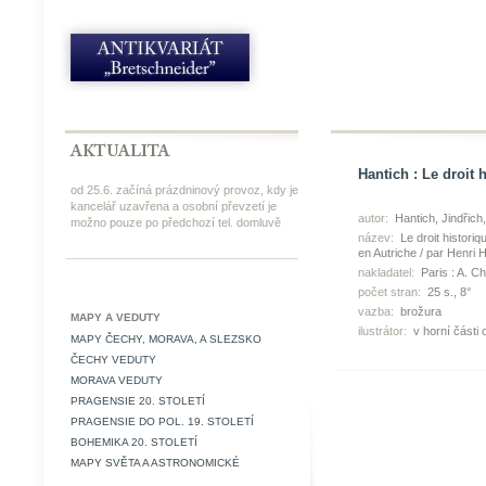
Hantich : Le droit
od 25.6. začíná prázdninový provoz, kdy je
kancelář uzavřena a osobní převzetí je
autor:
Hantich, Jindřich
možno pouze po předchozí tel. domluvě
název:
Le droit histori
en Autriche / par Henri 
nakladatel:
Paris : A. C
počet stran:
25 s., 8°
vazba:
brožura
MAPY A VEDUTY
ilustrátor:
v horní části 
MAPY ČECHY, MORAVA, A SLEZSKO
ČECHY VEDUTY
MORAVA VEDUTY
PRAGENSIE 20. STOLETÍ
PRAGENSIE DO POL. 19. STOLETÍ
BOHEMIKA 20. STOLETÍ
MAPY SVĚTA A ASTRONOMICKÉ