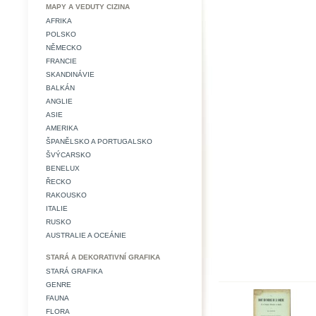
MAPY A VEDUTY CIZINA
AFRIKA
POLSKO
NĚMECKO
FRANCIE
SKANDINÁVIE
BALKÁN
ANGLIE
ASIE
AMERIKA
ŠPANĚLSKO A PORTUGALSKO
ŠVÝCARSKO
BENELUX
ŘECKO
RAKOUSKO
ITALIE
RUSKO
AUSTRALIE A OCEÁNIE
STARÁ A DEKORATIVNÍ GRAFIKA
STARÁ GRAFIKA
GENRE
FAUNA
FLORA