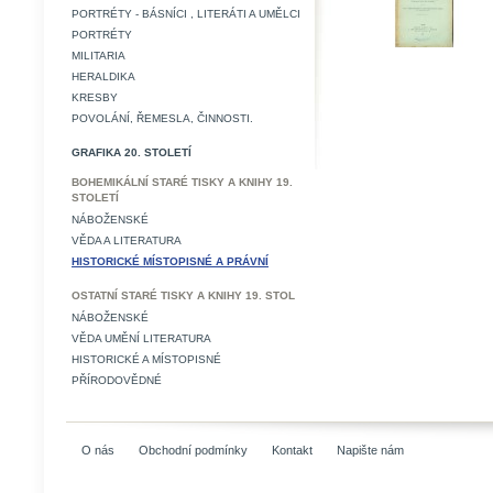
PORTRÉTY - BÁSNÍCI , LITERÁTI A UMĚLCI
PORTRÉTY
MILITARIA
HERALDIKA
KRESBY
POVOLÁNÍ, ŘEMESLA, ČINNOSTI.
GRAFIKA 20. STOLETÍ
BOHEMIKÁLNÍ STARÉ TISKY A KNIHY 19.
STOLETÍ
NÁBOŽENSKÉ
VĚDA A LITERATURA
HISTORICKÉ MÍSTOPISNÉ A PRÁVNÍ
OSTATNÍ STARÉ TISKY A KNIHY 19. STOL
NÁBOŽENSKÉ
VĚDA UMĚNÍ LITERATURA
HISTORICKÉ A MÍSTOPISNÉ
PŘÍRODOVĚDNÉ
O nás
Obchodní podmínky
Kontakt
Napište nám