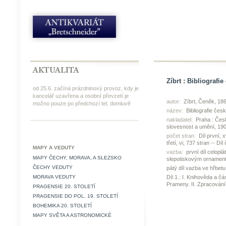
Zíbrt : Bibliografie 
od 25.6. začíná prázdninový provoz, kdy je
kancelář uzavřena a osobní převzetí je
autor:
Zíbrt, Čeněk, 18
možno pouze po předchozí tel. domluvě
název:
Bibliografie česk
nakladatel:
Praha : Česk
slovesnost a umění, 19
počet stran:
Díl první, x
třetí, vi, 737 stran -- Dí
MAPY A VEDUTY
vazba:
první díl celoplá
MAPY ČECHY, MORAVA, A SLEZSKO
slepotiskovým ornamen
ČECHY VEDUTY
pátý díl vazba ve hřbet
MORAVA VEDUTY
Díl 1.: I. Knihověda a čá
Prameny. II. Zpracování 
PRAGENSIE 20. STOLETÍ
PRAGENSIE DO POL. 19. STOLETÍ
BOHEMIKA 20. STOLETÍ
MAPY SVĚTA A ASTRONOMICKÉ