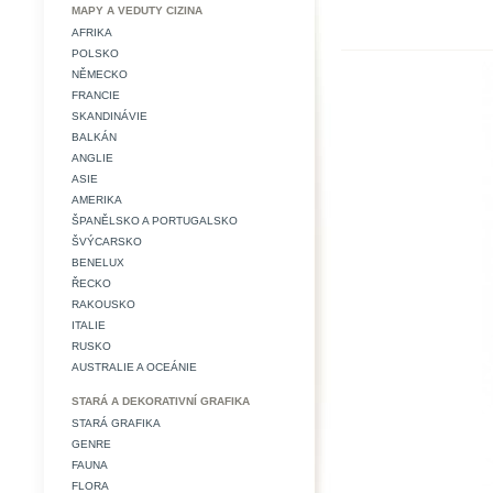
MAPY A VEDUTY CIZINA
AFRIKA
POLSKO
NĚMECKO
FRANCIE
SKANDINÁVIE
BALKÁN
ANGLIE
ASIE
AMERIKA
ŠPANĚLSKO A PORTUGALSKO
ŠVÝCARSKO
BENELUX
ŘECKO
RAKOUSKO
ITALIE
RUSKO
AUSTRALIE A OCEÁNIE
STARÁ A DEKORATIVNÍ GRAFIKA
STARÁ GRAFIKA
GENRE
FAUNA
FLORA