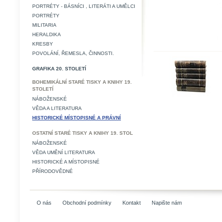
PORTRÉTY - BÁSNÍCI , LITERÁTI A UMĚLCI
PORTRÉTY
MILITARIA
HERALDIKA
KRESBY
POVOLÁNÍ, ŘEMESLA, ČINNOSTI.
GRAFIKA 20. STOLETÍ
BOHEMIKÁLNÍ STARÉ TISKY A KNIHY 19.
STOLETÍ
NÁBOŽENSKÉ
VĚDA A LITERATURA
HISTORICKÉ MÍSTOPISNÉ A PRÁVNÍ
OSTATNÍ STARÉ TISKY A KNIHY 19. STOL
NÁBOŽENSKÉ
VĚDA UMĚNÍ LITERATURA
HISTORICKÉ A MÍSTOPISNÉ
PŘÍRODOVĚDNÉ
O nás
Obchodní podmínky
Kontakt
Napište nám