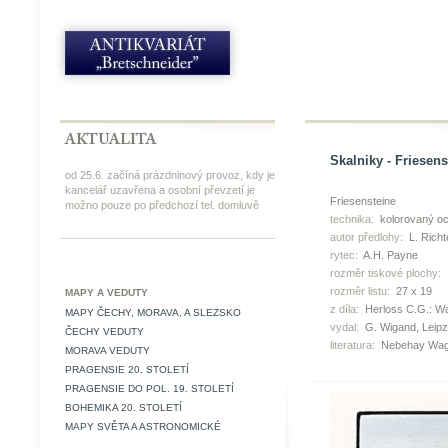
Skalniky - Friesens
od 25.6. začíná prázdninový provoz, kdy je
kancelář uzavřena a osobní převzetí je
Friesensteine
možno pouze po předchozí tel. domluvě
technika:
kolorovaný oc
autor předlohy:
L. Richt
rytec:
A.H. Payne
rozměr tiskové plochy:
rozměr listu:
27 x 19
MAPY A VEDUTY
z díla:
Herloss C.G.: Wa
MAPY ČECHY, MORAVA, A SLEZSKO
vydal:
G. Wigand, Leipz
ČECHY VEDUTY
literatura:
Nebehay Wag
MORAVA VEDUTY
PRAGENSIE 20. STOLETÍ
PRAGENSIE DO POL. 19. STOLETÍ
BOHEMIKA 20. STOLETÍ
MAPY SVĚTA A ASTRONOMICKÉ