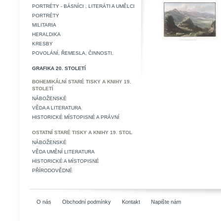
PORTRÉTY - BÁSNÍCI , LITERÁTI A UMĚLCI
PORTRÉTY
MILITARIA
HERALDIKA
KRESBY
POVOLÁNÍ, ŘEMESLA, ČINNOSTI.
GRAFIKA 20. STOLETÍ
BOHEMIKÁLNÍ STARÉ TISKY A KNIHY 19.
STOLETÍ
NÁBOŽENSKÉ
VĚDA A LITERATURA
HISTORICKÉ MÍSTOPISNÉ A PRÁVNÍ
OSTATNÍ STARÉ TISKY A KNIHY 19. STOL
NÁBOŽENSKÉ
VĚDA UMĚNÍ LITERATURA
HISTORICKÉ A MÍSTOPISNÉ
PŘÍRODOVĚDNÉ
O nás
Obchodní podmínky
Kontakt
Napište nám