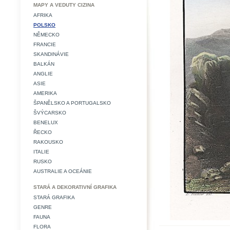
MAPY A VEDUTY CIZINA
AFRIKA
POLSKO
NĚMECKO
FRANCIE
SKANDINÁVIE
BALKÁN
ANGLIE
ASIE
AMERIKA
ŠPANĚLSKO A PORTUGALSKO
ŠVÝCARSKO
BENELUX
ŘECKO
RAKOUSKO
ITALIE
RUSKO
AUSTRALIE A OCEÁNIE
STARÁ A DEKORATIVNÍ GRAFIKA
STARÁ GRAFIKA
GENRE
FAUNA
FLORA