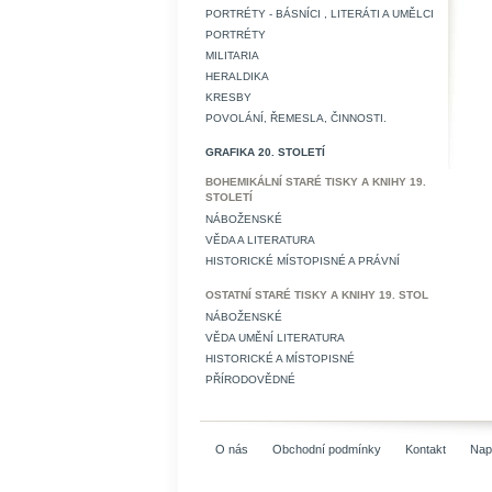
PORTRÉTY - BÁSNÍCI , LITERÁTI A UMĚLCI
PORTRÉTY
MILITARIA
HERALDIKA
KRESBY
POVOLÁNÍ, ŘEMESLA, ČINNOSTI.
GRAFIKA 20. STOLETÍ
BOHEMIKÁLNÍ STARÉ TISKY A KNIHY 19.
STOLETÍ
NÁBOŽENSKÉ
VĚDA A LITERATURA
HISTORICKÉ MÍSTOPISNÉ A PRÁVNÍ
OSTATNÍ STARÉ TISKY A KNIHY 19. STOL
NÁBOŽENSKÉ
VĚDA UMĚNÍ LITERATURA
HISTORICKÉ A MÍSTOPISNÉ
PŘÍRODOVĚDNÉ
O nás
Obchodní podmínky
Kontakt
Nap