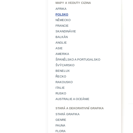
MAPY A VEDUTY CIZINA
AFRIKA
POLSKO
NĚMECKO
FRANCIE
SKANDINÁVIE
BALKÁN
ANGLIE
ASIE
AMERIKA
ŠPANĚLSKO A PORTUGALSKO
ŠVÝCARSKO
BENELUX
ŘECKO
RAKOUSKO
ITALIE
RUSKO
AUSTRALIE A OCEÁNIE
STARÁ A DEKORATIVNÍ GRAFIKA
STARÁ GRAFIKA
GENRE
FAUNA
FLORA