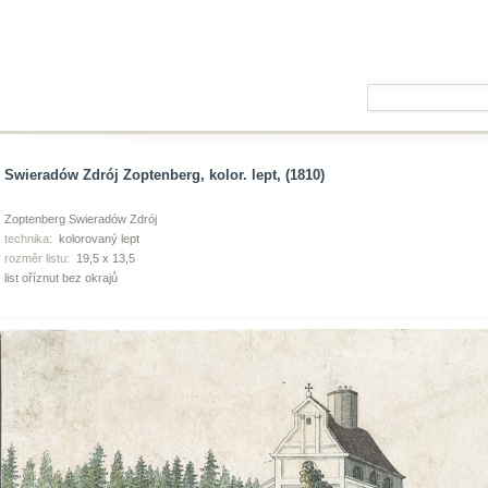
Swieradów Zdrój Zoptenberg, kolor. lept, (1810)
Zoptenberg Swieradów Zdrój
technika:
kolorovaný lept
rozměr listu:
19,5 x 13,5
list oříznut bez okrajů