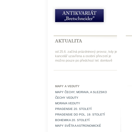
od 25.6. začíná prázdninový provoz, kdy je
kancelář uzavřena a osobní převzetí je
možno pouze po předchozí tel. domluvě
MAPY A VEDUTY
MAPY ČECHY, MORAVA, A SLEZSKO
ČECHY VEDUTY
MORAVA VEDUTY
PRAGENSIE 20. STOLETÍ
PRAGENSIE DO POL. 19. STOLETÍ
BOHEMIKA 20. STOLETÍ
MAPY SVĚTA A ASTRONOMICKÉ