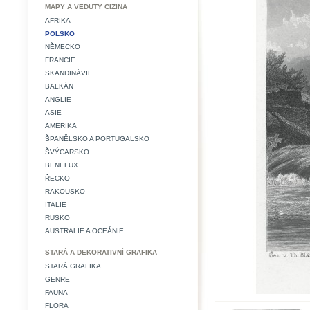
MAPY A VEDUTY CIZINA
AFRIKA
POLSKO
NĚMECKO
FRANCIE
SKANDINÁVIE
BALKÁN
ANGLIE
ASIE
AMERIKA
ŠPANĚLSKO A PORTUGALSKO
ŠVÝCARSKO
BENELUX
ŘECKO
RAKOUSKO
ITALIE
RUSKO
AUSTRALIE A OCEÁNIE
STARÁ A DEKORATIVNÍ GRAFIKA
STARÁ GRAFIKA
GENRE
FAUNA
FLORA