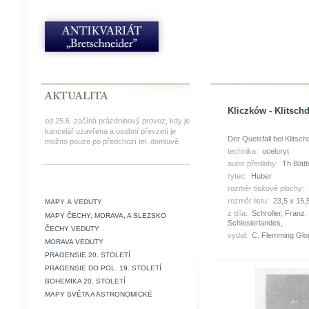
Kliczków - Klitschd
od 25.6. začíná prázdninový provoz, kdy je
kancelář uzavřena a osobní převzetí je
Der Queisfall bei Klitsch
možno pouze po předchozí tel. domluvě
technika:
oceloryt
autor předlohy:
Th Blätt
rytec:
Huber
rozměr tiskové plochy:
rozměr listu:
23,5 x 15,
MAPY A VEDUTY
z díla:
Schroller, Franz.
MAPY ČECHY, MORAVA, A SLEZSKO
Schlesierlandes,
ČECHY VEDUTY
vydal:
C. Flemming Glo
MORAVA VEDUTY
PRAGENSIE 20. STOLETÍ
PRAGENSIE DO POL. 19. STOLETÍ
BOHEMIKA 20. STOLETÍ
MAPY SVĚTA A ASTRONOMICKÉ