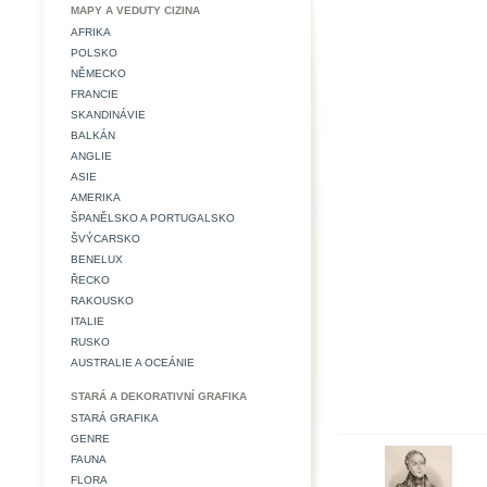
MAPY A VEDUTY CIZINA
AFRIKA
POLSKO
NĚMECKO
FRANCIE
SKANDINÁVIE
BALKÁN
ANGLIE
ASIE
AMERIKA
ŠPANĚLSKO A PORTUGALSKO
ŠVÝCARSKO
BENELUX
ŘECKO
RAKOUSKO
ITALIE
RUSKO
AUSTRALIE A OCEÁNIE
STARÁ A DEKORATIVNÍ GRAFIKA
STARÁ GRAFIKA
GENRE
FAUNA
FLORA