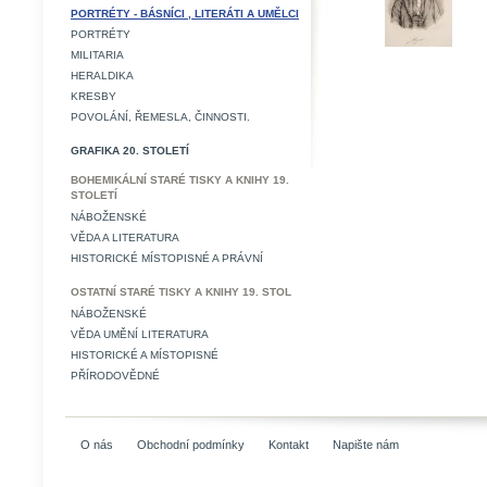
PORTRÉTY - BÁSNÍCI , LITERÁTI A UMĚLCI
PORTRÉTY
MILITARIA
HERALDIKA
KRESBY
POVOLÁNÍ, ŘEMESLA, ČINNOSTI.
GRAFIKA 20. STOLETÍ
BOHEMIKÁLNÍ STARÉ TISKY A KNIHY 19.
STOLETÍ
NÁBOŽENSKÉ
VĚDA A LITERATURA
HISTORICKÉ MÍSTOPISNÉ A PRÁVNÍ
OSTATNÍ STARÉ TISKY A KNIHY 19. STOL
NÁBOŽENSKÉ
VĚDA UMĚNÍ LITERATURA
HISTORICKÉ A MÍSTOPISNÉ
PŘÍRODOVĚDNÉ
O nás
Obchodní podmínky
Kontakt
Napište nám