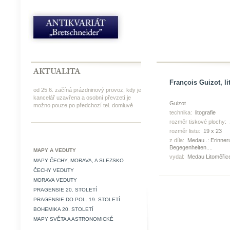
François Guizot, li
od 25.6. začíná prázdninový provoz, kdy je
kancelář uzavřena a osobní převzetí je
Guizot
možno pouze po předchozí tel. domluvě
technika:
litografie
rozměr tiskové plochy:
rozměr listu:
19 x 23
z díla:
Medau .: Erinne
Begegenheiten....
MAPY A VEDUTY
vydal:
Medau Litoměřice
MAPY ČECHY, MORAVA, A SLEZSKO
ČECHY VEDUTY
MORAVA VEDUTY
PRAGENSIE 20. STOLETÍ
PRAGENSIE DO POL. 19. STOLETÍ
BOHEMIKA 20. STOLETÍ
MAPY SVĚTA A ASTRONOMICKÉ