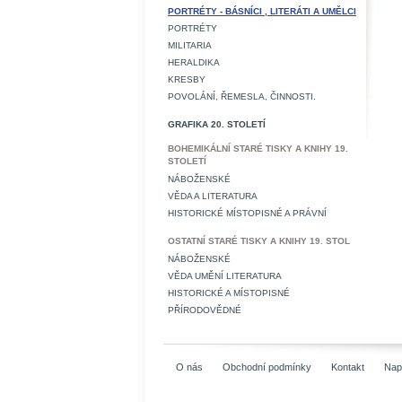
PORTRÉTY - BÁSNÍCI , LITERÁTI A UMĚLCI
PORTRÉTY
MILITARIA
HERALDIKA
KRESBY
POVOLÁNÍ, ŘEMESLA, ČINNOSTI.
GRAFIKA 20. STOLETÍ
BOHEMIKÁLNÍ STARÉ TISKY A KNIHY 19.
STOLETÍ
NÁBOŽENSKÉ
VĚDA A LITERATURA
HISTORICKÉ MÍSTOPISNÉ A PRÁVNÍ
OSTATNÍ STARÉ TISKY A KNIHY 19. STOL
NÁBOŽENSKÉ
VĚDA UMĚNÍ LITERATURA
HISTORICKÉ A MÍSTOPISNÉ
PŘÍRODOVĚDNÉ
O nás
Obchodní podmínky
Kontakt
Nap