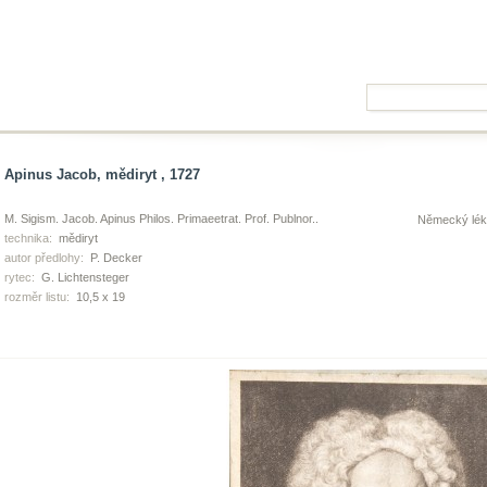
Apinus Jacob, mědiryt , 1727
M. Sigism. Jacob. Apinus Philos. Primaeetrat. Prof. Publnor..
Německý lék
technika:
mědiryt
autor předlohy:
P. Decker
rytec:
G. Lichtensteger
rozměr listu:
10,5 x 19