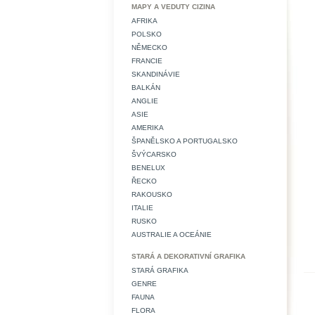
MAPY A VEDUTY CIZINA
AFRIKA
POLSKO
NĚMECKO
FRANCIE
SKANDINÁVIE
BALKÁN
ANGLIE
ASIE
AMERIKA
ŠPANĚLSKO A PORTUGALSKO
ŠVÝCARSKO
BENELUX
ŘECKO
RAKOUSKO
ITALIE
RUSKO
AUSTRALIE A OCEÁNIE
STARÁ A DEKORATIVNÍ GRAFIKA
STARÁ GRAFIKA
GENRE
FAUNA
FLORA