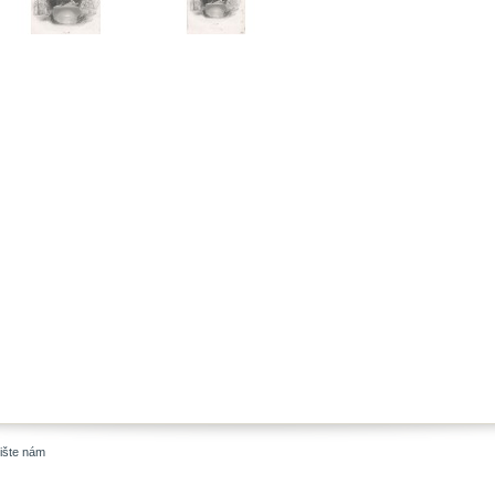
ište nám