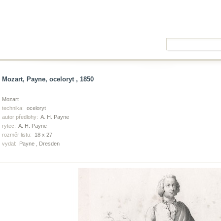
Mozart, Payne, oceloryt , 1850
Mozart
technika:
oceloryt
autor předlohy:
A. H. Payne
rytec:
A. H. Payne
rozměr listu:
18 x 27
vydal:
Payne , Dresden