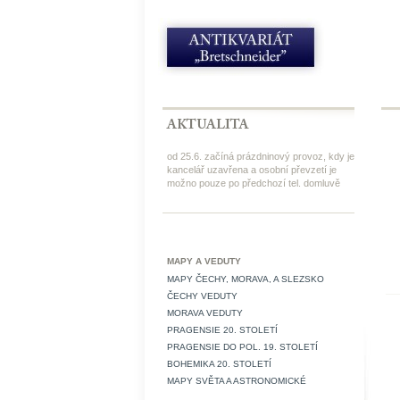
od 25.6. začíná prázdninový provoz, kdy je
kancelář uzavřena a osobní převzetí je
možno pouze po předchozí tel. domluvě
MAPY A VEDUTY
MAPY ČECHY, MORAVA, A SLEZSKO
ČECHY VEDUTY
MORAVA VEDUTY
PRAGENSIE 20. STOLETÍ
PRAGENSIE DO POL. 19. STOLETÍ
BOHEMIKA 20. STOLETÍ
MAPY SVĚTA A ASTRONOMICKÉ