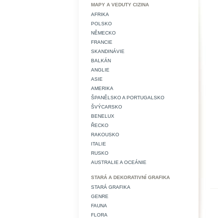
MAPY A VEDUTY CIZINA
AFRIKA
POLSKO
NĚMECKO
FRANCIE
SKANDINÁVIE
BALKÁN
ANGLIE
ASIE
AMERIKA
ŠPANĚLSKO A PORTUGALSKO
ŠVÝCARSKO
BENELUX
ŘECKO
RAKOUSKO
ITALIE
RUSKO
AUSTRALIE A OCEÁNIE
STARÁ A DEKORATIVNÍ GRAFIKA
STARÁ GRAFIKA
GENRE
FAUNA
FLORA