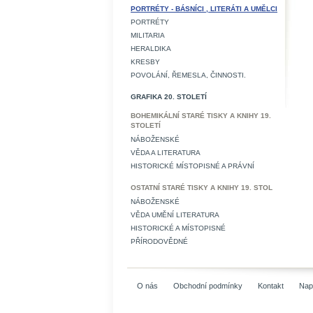
PORTRÉTY - BÁSNÍCI , LITERÁTI A UMĚLCI
PORTRÉTY
MILITARIA
HERALDIKA
KRESBY
POVOLÁNÍ, ŘEMESLA, ČINNOSTI.
GRAFIKA 20. STOLETÍ
BOHEMIKÁLNÍ STARÉ TISKY A KNIHY 19.
STOLETÍ
NÁBOŽENSKÉ
VĚDA A LITERATURA
HISTORICKÉ MÍSTOPISNÉ A PRÁVNÍ
OSTATNÍ STARÉ TISKY A KNIHY 19. STOL
NÁBOŽENSKÉ
VĚDA UMĚNÍ LITERATURA
HISTORICKÉ A MÍSTOPISNÉ
PŘÍRODOVĚDNÉ
O nás
Obchodní podmínky
Kontakt
Nap