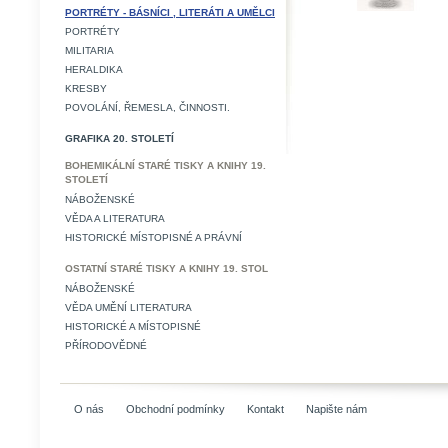
PORTRÉTY - BÁSNÍCI , LITERÁTI A UMĚLCI
PORTRÉTY
MILITARIA
HERALDIKA
KRESBY
POVOLÁNÍ, ŘEMESLA, ČINNOSTI.
GRAFIKA 20. STOLETÍ
BOHEMIKÁLNÍ STARÉ TISKY A KNIHY 19.
STOLETÍ
NÁBOŽENSKÉ
VĚDA A LITERATURA
HISTORICKÉ MÍSTOPISNÉ A PRÁVNÍ
OSTATNÍ STARÉ TISKY A KNIHY 19. STOL
NÁBOŽENSKÉ
VĚDA UMĚNÍ LITERATURA
HISTORICKÉ A MÍSTOPISNÉ
PŘÍRODOVĚDNÉ
O nás
Obchodní podmínky
Kontakt
Napište nám