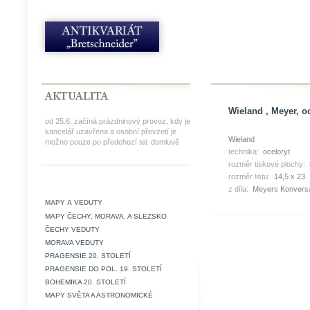
Wieland , Meyer, oc
od 25.6. začíná prázdninový provoz, kdy je
kancelář uzavřena a osobní převzetí je
Wieland
možno pouze po předchozí tel. domluvě
technika:
oceloryt
rozměr tiskové plochy:
rozměr listu:
14,5 x 23
z díla:
Meyers Konversa
MAPY A VEDUTY
MAPY ČECHY, MORAVA, A SLEZSKO
ČECHY VEDUTY
MORAVA VEDUTY
PRAGENSIE 20. STOLETÍ
PRAGENSIE DO POL. 19. STOLETÍ
BOHEMIKA 20. STOLETÍ
MAPY SVĚTA A ASTRONOMICKÉ