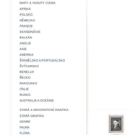
MAPY A VEDUTY CIZINA
AFRIKA
POLSKO
NĚMECKO
FRANCIE
SKANDINÁVIE
BALKÁN
ANGLIE
ASIE
AMERIKA
ŠPANĚLSKO A PORTUGALSKO
ŠVÝCARSKO
BENELUX
ŘECKO
RAKOUSKO
ITALIE
RUSKO
AUSTRALIE A OCEÁNIE
STARÁ A DEKORATIVNÍ GRAFIKA
STARÁ GRAFIKA
GENRE
FAUNA
FLORA