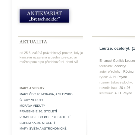
Leutze, oceloryt, (
od 25.6. začíná prázdninový provoz, kdy je
kancelář uzavřena a osobní převzetí je
Emanuel Gottlieb Leutze
možno pouze po předchozí tel. domluvě
technika:
oceloryt
autor předlohy:
Röding
rytec:
A. H. Payne
rozměr tiskové plochy:
rozměr listu:
20 x 26
MAPY A VEDUTY
literatura:
A. H. Payne
MAPY ČECHY, MORAVA, A SLEZSKO
ČECHY VEDUTY
MORAVA VEDUTY
PRAGENSIE 20. STOLETÍ
PRAGENSIE DO POL. 19. STOLETÍ
BOHEMIKA 20. STOLETÍ
MAPY SVĚTA A ASTRONOMICKÉ