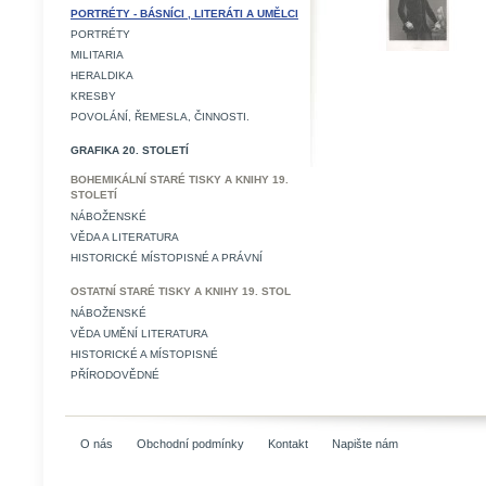
PORTRÉTY - BÁSNÍCI , LITERÁTI A UMĚLCI
PORTRÉTY
MILITARIA
HERALDIKA
KRESBY
POVOLÁNÍ, ŘEMESLA, ČINNOSTI.
GRAFIKA 20. STOLETÍ
BOHEMIKÁLNÍ STARÉ TISKY A KNIHY 19.
STOLETÍ
NÁBOŽENSKÉ
VĚDA A LITERATURA
HISTORICKÉ MÍSTOPISNÉ A PRÁVNÍ
OSTATNÍ STARÉ TISKY A KNIHY 19. STOL
NÁBOŽENSKÉ
VĚDA UMĚNÍ LITERATURA
HISTORICKÉ A MÍSTOPISNÉ
PŘÍRODOVĚDNÉ
O nás
Obchodní podmínky
Kontakt
Napište nám