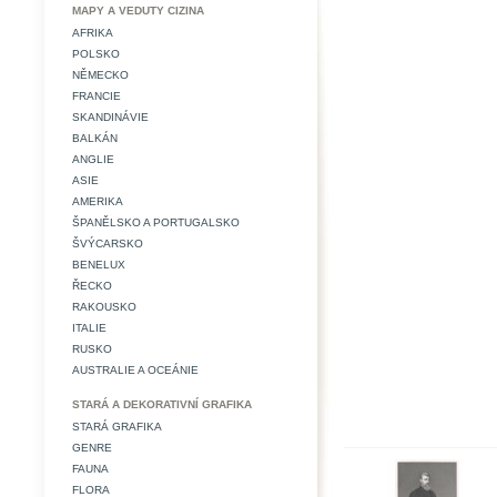
MAPY A VEDUTY CIZINA
AFRIKA
POLSKO
NĚMECKO
FRANCIE
SKANDINÁVIE
BALKÁN
ANGLIE
ASIE
AMERIKA
ŠPANĚLSKO A PORTUGALSKO
ŠVÝCARSKO
BENELUX
ŘECKO
RAKOUSKO
ITALIE
RUSKO
AUSTRALIE A OCEÁNIE
STARÁ A DEKORATIVNÍ GRAFIKA
STARÁ GRAFIKA
GENRE
FAUNA
FLORA