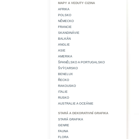
MAPY A VEDUTY CIZINA
AFRIKA
POLSKO
NĚMECKO
FRANCIE
SKANDINÁVIE
BALKÁN
ANGLIE
ASIE
AMERIKA
ŠPANĚLSKO A PORTUGALSKO
ŠVÝCARSKO
BENELUX
ŘECKO
RAKOUSKO
ITALIE
RUSKO
AUSTRALIE A OCEÁNIE
STARÁ A DEKORATIVNÍ GRAFIKA
STARÁ GRAFIKA
GENRE
FAUNA
FLORA