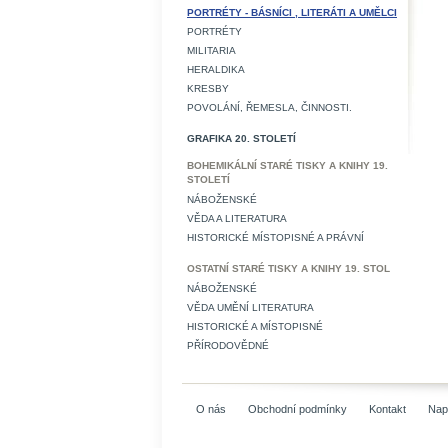
PORTRÉTY - BÁSNÍCI , LITERÁTI A UMĚLCI
PORTRÉTY
MILITARIA
HERALDIKA
KRESBY
POVOLÁNÍ, ŘEMESLA, ČINNOSTI.
GRAFIKA 20. STOLETÍ
BOHEMIKÁLNÍ STARÉ TISKY A KNIHY 19.
STOLETÍ
NÁBOŽENSKÉ
VĚDA A LITERATURA
HISTORICKÉ MÍSTOPISNÉ A PRÁVNÍ
OSTATNÍ STARÉ TISKY A KNIHY 19. STOL
NÁBOŽENSKÉ
VĚDA UMĚNÍ LITERATURA
HISTORICKÉ A MÍSTOPISNÉ
PŘÍRODOVĚDNÉ
O nás
Obchodní podmínky
Kontakt
Nap