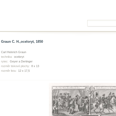
Graun C. H.,oceloryt, 1850
Carl Heinrich Graun
technika:
oceloryt
rytec:
Geyer a Dertinger
rozměr tiskové plochy:
8 x 13
rozměr listu:
12 x 17,5