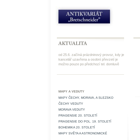
od 25.6. začíná prázdninový provoz, kdy je
kancelář uzavřena a osobní převzetí je
možno pouze po předchozí tel. domluvě
MAPY A VEDUTY
MAPY ČECHY, MORAVA, A SLEZSKO
ČECHY VEDUTY
MORAVA VEDUTY
PRAGENSIE 20. STOLETÍ
PRAGENSIE DO POL. 19. STOLETÍ
BOHEMIKA 20. STOLETÍ
MAPY SVĚTA A ASTRONOMICKÉ