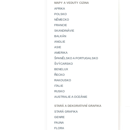
MAPY A VEDUTY CIZINA
AFRIKA
POLSKO
NĚMECKO
FRANCIE
SKANDINÁVIE
BALKÁN
ANGLIE
ASIE
AMERIKA
ŠPANĚLSKO A PORTUGALSKO
ŠVÝCARSKO
BENELUX
ŘECKO
RAKOUSKO
ITALIE
RUSKO
AUSTRALIE A OCEÁNIE
STARÁ A DEKORATIVNÍ GRAFIKA
STARÁ GRAFIKA
GENRE
FAUNA
FLORA