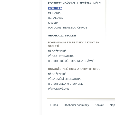
PORTRÉTY - BÁSNÍCI , LITERÁTI A UMĚLCI
PORTRÉTY
MILITARIA
HERALDIKA
KRESBY
POVOLÁNÍ, ŘEMESLA, ČINNOSTI.
GRAFIKA 20. STOLETÍ
BOHEMIKÁLNÍ STARÉ TISKY A KNIHY 19.
STOLETÍ
NÁBOŽENSKÉ
VĚDA A LITERATURA
HISTORICKÉ MÍSTOPISNÉ A PRÁVNÍ
OSTATNÍ STARÉ TISKY A KNIHY 19. STOL
NÁBOŽENSKÉ
VĚDA UMĚNÍ LITERATURA
HISTORICKÉ A MÍSTOPISNÉ
PŘÍRODOVĚDNÉ
O nás
Obchodní podmínky
Kontakt
Nap