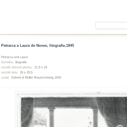
Petrarca a Laura de Noves, litografie,1845
Petrarca und Laura
technika:
litografie
rozměr tiskové plochy:
21,5 x 18
rozměr listu:
26 x 20,5
vydal:
Oehme & Müller Braunschweig 1845