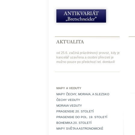
od 25.6. začíná prázdninový provoz, kdy je
kancelář uzavřena a osobní převzetí je
možno pouze po předchozí tel. domluvě
MAPY A VEDUTY
MAPY ČECHY, MORAVA, A SLEZSKO
ČECHY VEDUTY
MORAVA VEDUTY
PRAGENSIE 20. STOLETÍ
PRAGENSIE DO POL. 19. STOLETÍ
BOHEMIKA 20. STOLETÍ
MAPY SVĚTA A ASTRONOMICKÉ