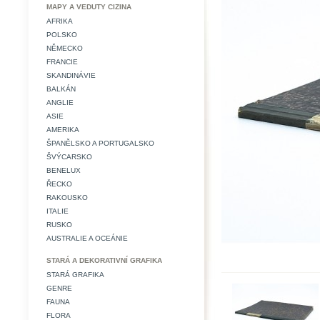
MAPY A VEDUTY CIZINA
AFRIKA
POLSKO
NĚMECKO
FRANCIE
SKANDINÁVIE
BALKÁN
ANGLIE
ASIE
AMERIKA
ŠPANĚLSKO A PORTUGALSKO
ŠVÝCARSKO
BENELUX
ŘECKO
RAKOUSKO
ITALIE
RUSKO
AUSTRALIE A OCEÁNIE
STARÁ A DEKORATIVNÍ GRAFIKA
STARÁ GRAFIKA
GENRE
FAUNA
FLORA