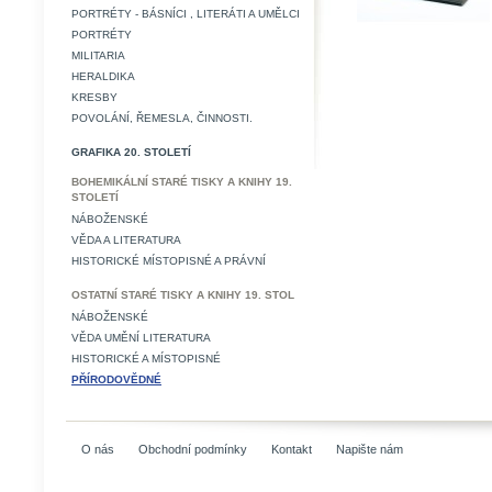
PORTRÉTY - BÁSNÍCI , LITERÁTI A UMĚLCI
PORTRÉTY
MILITARIA
HERALDIKA
KRESBY
POVOLÁNÍ, ŘEMESLA, ČINNOSTI.
GRAFIKA 20. STOLETÍ
BOHEMIKÁLNÍ STARÉ TISKY A KNIHY 19.
STOLETÍ
NÁBOŽENSKÉ
VĚDA A LITERATURA
HISTORICKÉ MÍSTOPISNÉ A PRÁVNÍ
OSTATNÍ STARÉ TISKY A KNIHY 19. STOL
NÁBOŽENSKÉ
VĚDA UMĚNÍ LITERATURA
HISTORICKÉ A MÍSTOPISNÉ
PŘÍRODOVĚDNÉ
O nás
Obchodní podmínky
Kontakt
Napište nám