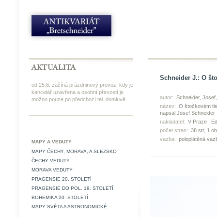
Schneider J.: O št
od 25.6. začíná prázdninový provoz, kdy je
kancelář uzavřena a osobní převzetí je
autor:
Schneider, Josef
možno pouze po předchozí tel. domluvě
název:
O štočkovém tisk
napsal Josef Schneider
nakladatel:
V Praze : Ed
počet stran:
38 str, 1.obr
vazba:
poloplátěná vaz
MAPY A VEDUTY
MAPY ČECHY, MORAVA, A SLEZSKO
ČECHY VEDUTY
MORAVA VEDUTY
PRAGENSIE 20. STOLETÍ
PRAGENSIE DO POL. 19. STOLETÍ
BOHEMIKA 20. STOLETÍ
MAPY SVĚTA A ASTRONOMICKÉ