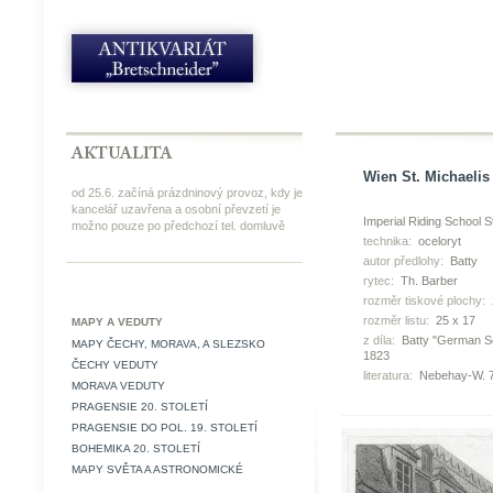
Wien St. Michaelis 
od 25.6. začíná prázdninový provoz, kdy je
kancelář uzavřena a osobní převzetí je
Imperial Riding School S
možno pouze po předchozí tel. domluvě
technika:
oceloryt
autor předlohy:
Batty
rytec:
Th. Barber
rozměr tiskové plochy:
rozměr listu:
25 x 17
MAPY A VEDUTY
z díla:
Batty "German S
MAPY ČECHY, MORAVA, A SLEZSKO
1823
ČECHY VEDUTY
literatura:
Nebehay-W. 7
MORAVA VEDUTY
PRAGENSIE 20. STOLETÍ
PRAGENSIE DO POL. 19. STOLETÍ
BOHEMIKA 20. STOLETÍ
MAPY SVĚTA A ASTRONOMICKÉ