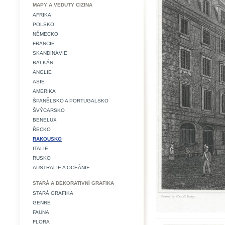
MAPY A VEDUTY CIZINA
AFRIKA
POLSKO
NĚMECKO
FRANCIE
SKANDINÁVIE
BALKÁN
ANGLIE
ASIE
AMERIKA
ŠPANĚLSKO A PORTUGALSKO
ŠVÝCARSKO
BENELUX
ŘECKO
RAKOUSKO
ITALIE
RUSKO
AUSTRALIE A OCEÁNIE
STARÁ A DEKORATIVNÍ GRAFIKA
STARÁ GRAFIKA
GENRE
FAUNA
FLORA