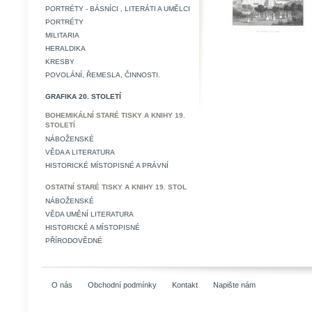
PORTRÉTY - BÁSNÍCI , LITERÁTI A UMĚLCI
PORTRÉTY
MILITARIA
HERALDIKA
KRESBY
POVOLÁNÍ, ŘEMESLA, ČINNOSTI.
GRAFIKA 20. STOLETÍ
BOHEMIKÁLNÍ STARÉ TISKY A KNIHY 19.
STOLETÍ
NÁBOŽENSKÉ
VĚDA A LITERATURA
HISTORICKÉ MÍSTOPISNÉ A PRÁVNÍ
OSTATNÍ STARÉ TISKY A KNIHY 19. STOL
NÁBOŽENSKÉ
VĚDA UMĚNÍ LITERATURA
HISTORICKÉ A MÍSTOPISNÉ
PŘÍRODOVĚDNÉ
O nás
Obchodní podmínky
Kontakt
Napište nám