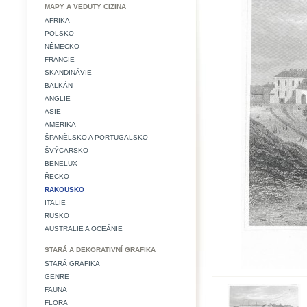
MAPY A VEDUTY CIZINA
AFRIKA
POLSKO
NĚMECKO
FRANCIE
SKANDINÁVIE
BALKÁN
ANGLIE
ASIE
AMERIKA
ŠPANĚLSKO A PORTUGALSKO
ŠVÝCARSKO
BENELUX
ŘECKO
RAKOUSKO
ITALIE
RUSKO
AUSTRALIE A OCEÁNIE
STARÁ A DEKORATIVNÍ GRAFIKA
STARÁ GRAFIKA
GENRE
FAUNA
FLORA