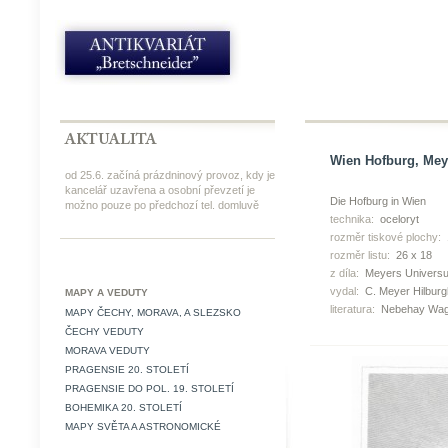
Wien Hofburg, Meye
od 25.6. začíná prázdninový provoz, kdy je
kancelář uzavřena a osobní převzetí je
Die Hofburg in Wien
možno pouze po předchozí tel. domluvě
technika:
oceloryt
rozměr tiskové plochy:
rozměr listu:
26 x 18
z díla:
Meyers Universu
vydal:
C. Meyer Hilbur
MAPY A VEDUTY
literatura:
Nebehay Wag
MAPY ČECHY, MORAVA, A SLEZSKO
ČECHY VEDUTY
MORAVA VEDUTY
PRAGENSIE 20. STOLETÍ
PRAGENSIE DO POL. 19. STOLETÍ
BOHEMIKA 20. STOLETÍ
MAPY SVĚTA A ASTRONOMICKÉ