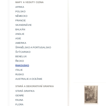
MAPY A VEDUTY CIZINA
AFRIKA
POLSKO
NĚMECKO
FRANCIE
SKANDINÁVIE
BALKÁN
ANGLIE
ASIE
AMERIKA
ŠPANĚLSKO A PORTUGALSKO
ŠVÝCARSKO
BENELUX
ŘECKO
RAKOUSKO
ITALIE
RUSKO
AUSTRALIE A OCEÁNIE
STARÁ A DEKORATIVNÍ GRAFIKA
STARÁ GRAFIKA
GENRE
FAUNA
FLORA