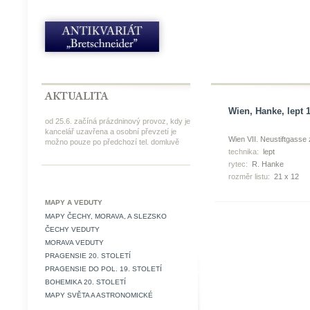
Wien, Hanke, lept 
od 25.6. začíná prázdninový provoz, kdy je
kancelář uzavřena a osobní převzetí je
Wien VII. Neustiftgasse 
možno pouze po předchozí tel. domluvě
technika:
lept
rytec:
R. Hanke
rozměr listu:
21 x 12
MAPY A VEDUTY
MAPY ČECHY, MORAVA, A SLEZSKO
ČECHY VEDUTY
MORAVA VEDUTY
PRAGENSIE 20. STOLETÍ
PRAGENSIE DO POL. 19. STOLETÍ
BOHEMIKA 20. STOLETÍ
MAPY SVĚTA A ASTRONOMICKÉ