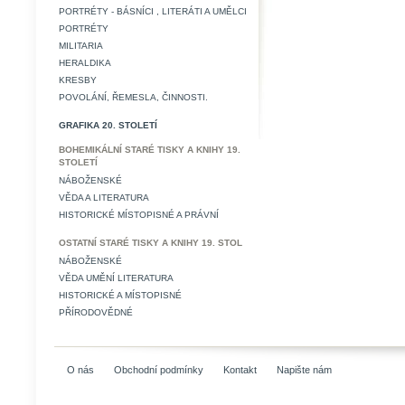
PORTRÉTY - BÁSNÍCI , LITERÁTI A UMĚLCI
PORTRÉTY
MILITARIA
HERALDIKA
KRESBY
POVOLÁNÍ, ŘEMESLA, ČINNOSTI.
GRAFIKA 20. STOLETÍ
BOHEMIKÁLNÍ STARÉ TISKY A KNIHY 19.
STOLETÍ
NÁBOŽENSKÉ
VĚDA A LITERATURA
HISTORICKÉ MÍSTOPISNÉ A PRÁVNÍ
OSTATNÍ STARÉ TISKY A KNIHY 19. STOL
NÁBOŽENSKÉ
VĚDA UMĚNÍ LITERATURA
HISTORICKÉ A MÍSTOPISNÉ
PŘÍRODOVĚDNÉ
O nás
Obchodní podmínky
Kontakt
Napište nám