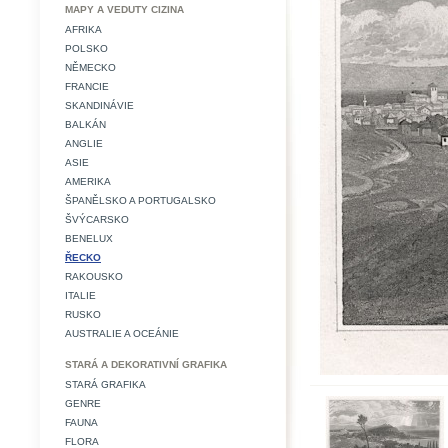
MAPY A VEDUTY CIZINA
AFRIKA
POLSKO
NĚMECKO
FRANCIE
SKANDINÁVIE
BALKÁN
ANGLIE
ASIE
AMERIKA
ŠPANĚLSKO A PORTUGALSKO
ŠVÝCARSKO
BENELUX
ŘECKO
RAKOUSKO
ITALIE
RUSKO
AUSTRALIE A OCEÁNIE
STARÁ A DEKORATIVNÍ GRAFIKA
STARÁ GRAFIKA
GENRE
FAUNA
FLORA