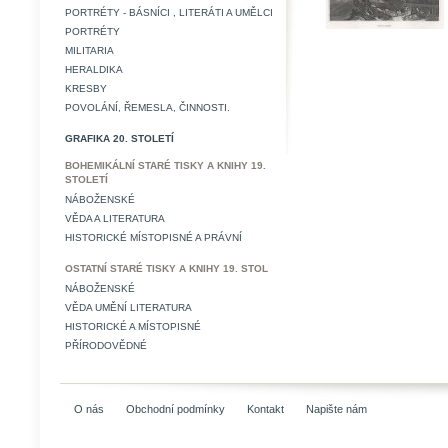
PORTRÉTY - BÁSNÍCI , LITERÁTI A UMĚLCI
PORTRÉTY
MILITARIA
HERALDIKA
KRESBY
POVOLÁNÍ, ŘEMESLA, ČINNOSTI.
GRAFIKA 20. STOLETÍ
BOHEMIKÁLNÍ STARÉ TISKY A KNIHY 19.
STOLETÍ
NÁBOŽENSKÉ
VĚDA A LITERATURA
HISTORICKÉ MÍSTOPISNÉ A PRÁVNÍ
OSTATNÍ STARÉ TISKY A KNIHY 19. STOL
NÁBOŽENSKÉ
VĚDA UMĚNÍ LITERATURA
HISTORICKÉ A MÍSTOPISNÉ
PŘÍRODOVĚDNÉ
O nás
Obchodní podmínky
Kontakt
Napište nám