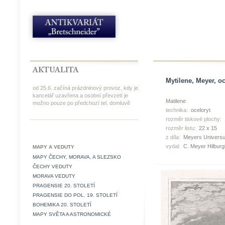
Mytilene, Meyer, oc
od 25.6. začíná prázdninový provoz, kdy je
kancelář uzavřena a osobní převzetí je
Matilene
možno pouze po předchozí tel. domluvě
technika:
oceloryt
rozměr tiskové plochy:
rozměr listu:
22 x 15
z díla:
Meyers Universu
vydal:
C. Meyer Hilbur
MAPY A VEDUTY
MAPY ČECHY, MORAVA, A SLEZSKO
ČECHY VEDUTY
MORAVA VEDUTY
PRAGENSIE 20. STOLETÍ
PRAGENSIE DO POL. 19. STOLETÍ
BOHEMIKA 20. STOLETÍ
MAPY SVĚTA A ASTRONOMICKÉ