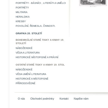
PORTRÉTY - BÁSNÍCI , LITERÁTI A UMĚLCI
PORTRÉTY
MILITARIA
HERALDIKA
KRESBY
POVOLÁNÍ, ŘEMESLA, ČINNOSTI.
GRAFIKA 20. STOLETÍ
BOHEMIKÁLNÍ STARÉ TISKY A KNIHY 19.
STOLETÍ
NÁBOŽENSKÉ
VĚDA A LITERATURA
HISTORICKÉ MÍSTOPISNÉ A PRÁVNÍ
OSTATNÍ STARÉ TISKY A KNIHY 19. STOL
NÁBOŽENSKÉ
VĚDA UMĚNÍ LITERATURA
HISTORICKÉ A MÍSTOPISNÉ
PŘÍRODOVĚDNÉ
O nás
Obchodní podmínky
Kontakt
Napište nám