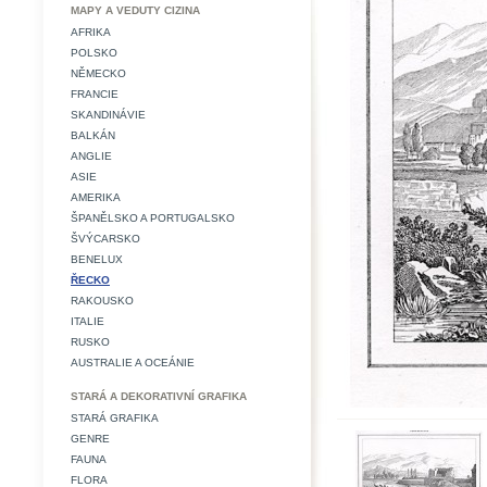
MAPY A VEDUTY CIZINA
AFRIKA
POLSKO
NĚMECKO
FRANCIE
SKANDINÁVIE
BALKÁN
ANGLIE
ASIE
AMERIKA
ŠPANĚLSKO A PORTUGALSKO
ŠVÝCARSKO
BENELUX
ŘECKO
RAKOUSKO
ITALIE
RUSKO
AUSTRALIE A OCEÁNIE
STARÁ A DEKORATIVNÍ GRAFIKA
STARÁ GRAFIKA
GENRE
FAUNA
FLORA