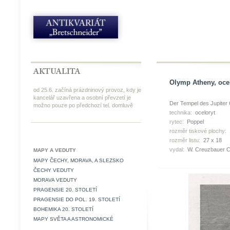
Olymp Atheny, ocel
od 25.6. začíná prázdninový provoz, kdy je
kancelář uzavřena a osobní převzetí je
Der Tempel des Jupiter 
možno pouze po předchozí tel. domluvě
technika:
oceloryt
rytec:
Poppel
rozměr tiskové plochy:
rozměr listu:
27 x 18
vydal:
W. Creuzbauer C
MAPY A VEDUTY
MAPY ČECHY, MORAVA, A SLEZSKO
ČECHY VEDUTY
MORAVA VEDUTY
PRAGENSIE 20. STOLETÍ
PRAGENSIE DO POL. 19. STOLETÍ
BOHEMIKA 20. STOLETÍ
MAPY SVĚTA A ASTRONOMICKÉ