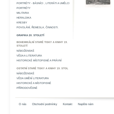
PORTRÉTY - BÁSNÍCI , LITERÁTI A UMĚLCI
PORTRÉTY
MILITARIA
HERALDIKA
KRESBY
POVOLÁNÍ, ŘEMESLA, ČINNOSTI.
GRAFIKA 20. STOLETÍ
BOHEMIKÁLNÍ STARÉ TISKY A KNIHY 19.
STOLETÍ
NÁBOŽENSKÉ
VĚDA A LITERATURA
HISTORICKÉ MÍSTOPISNÉ A PRÁVNÍ
OSTATNÍ STARÉ TISKY A KNIHY 19. STOL
NÁBOŽENSKÉ
VĚDA UMĚNÍ LITERATURA
HISTORICKÉ A MÍSTOPISNÉ
PŘÍRODOVĚDNÉ
O nás
Obchodní podmínky
Kontakt
Napište nám