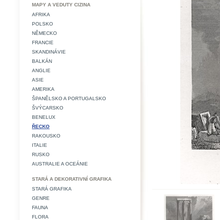
MAPY A VEDUTY CIZINA
AFRIKA
POLSKO
NĚMECKO
FRANCIE
SKANDINÁVIE
BALKÁN
ANGLIE
ASIE
AMERIKA
ŠPANĚLSKO A PORTUGALSKO
ŠVÝCARSKO
BENELUX
ŘECKO
RAKOUSKO
ITALIE
RUSKO
AUSTRALIE A OCEÁNIE
STARÁ A DEKORATIVNÍ GRAFIKA
STARÁ GRAFIKA
GENRE
FAUNA
FLORA