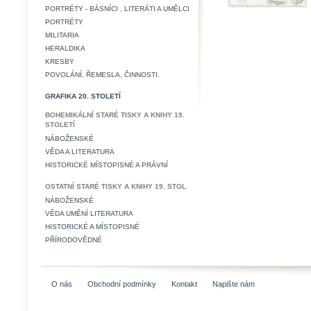
PORTRÉTY - BÁSNÍCI , LITERÁTI A UMĚLCI
PORTRÉTY
MILITARIA
HERALDIKA
KRESBY
POVOLÁNÍ, ŘEMESLA, ČINNOSTI.
GRAFIKA 20. STOLETÍ
BOHEMIKÁLNÍ STARÉ TISKY A KNIHY 19.
STOLETÍ
NÁBOŽENSKÉ
VĚDA A LITERATURA
HISTORICKÉ MÍSTOPISNÉ A PRÁVNÍ
OSTATNÍ STARÉ TISKY A KNIHY 19. STOL
NÁBOŽENSKÉ
VĚDA UMĚNÍ LITERATURA
HISTORICKÉ A MÍSTOPISNÉ
PŘÍRODOVĚDNÉ
O nás
Obchodní podmínky
Kontakt
Napište nám