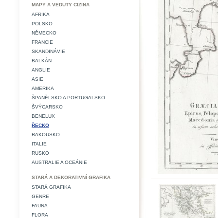
MAPY A VEDUTY CIZINA
AFRIKA
POLSKO
NĚMECKO
FRANCIE
SKANDINÁVIE
BALKÁN
ANGLIE
ASIE
AMERIKA
ŠPANĚLSKO A PORTUGALSKO
ŠVÝCARSKO
BENELUX
ŘECKO
RAKOUSKO
ITALIE
RUSKO
AUSTRALIE A OCEÁNIE
STARÁ A DEKORATIVNÍ GRAFIKA
STARÁ GRAFIKA
GENRE
FAUNA
FLORA