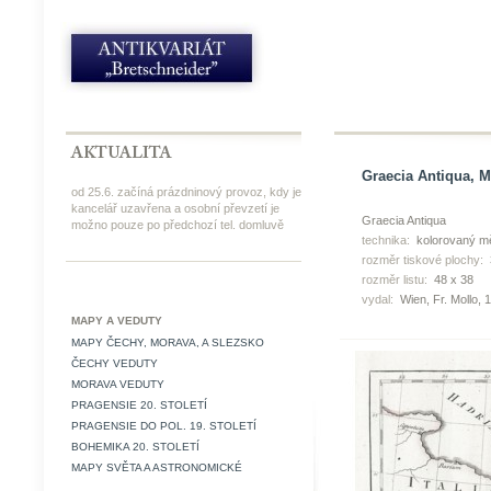
Graecia Antiqua, M
od 25.6. začíná prázdninový provoz, kdy je
kancelář uzavřena a osobní převzetí je
Graecia Antiqua
možno pouze po předchozí tel. domluvě
technika:
kolorovaný mě
rozměr tiskové plochy:
rozměr listu:
48 x 38
vydal:
Wien, Fr. Mollo, 
MAPY A VEDUTY
MAPY ČECHY, MORAVA, A SLEZSKO
ČECHY VEDUTY
MORAVA VEDUTY
PRAGENSIE 20. STOLETÍ
PRAGENSIE DO POL. 19. STOLETÍ
BOHEMIKA 20. STOLETÍ
MAPY SVĚTA A ASTRONOMICKÉ